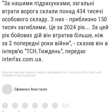
"За нашими підрахунками, загальні
втрати ворога склали понад 434 тисячі
особового складу. З них - приблизно 150
тисяч загиблими. Це за 2024 рік... За цей
рік бойових дій він втратив більше, ніж
за 2 попередні роки війни", - сказав він в
інтерв'ю "ТСН.Тиждень", передає
interfax.com.ua.
Якщо ви помітили помилку, виділіть необхідний текст і натисніть Ctrl + Enter, щоб
повідомити про це редакцію
Ефименко Анастасия
0,0