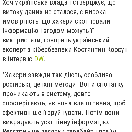
Хоч українська влада і стверджує, що
витоку даних не сталося, є висока
ймовірність, що хакери скопіювали
інформацію і згодом можуть її
використати, говорить український
експерт з кібербезпеки Костянтин Корсун
в інтерв'ю
DW
.
"Хакери завжди так діють, особливо
російські, це їхні методи. Вони спочатку
проникають в систему, довго
спостерігають, як вона влаштована, щоб
ефективніше її зруйнувати. Потім вони
викрадають усю цінну інформацію.
Реєстри - це десятки терабайт і все їм