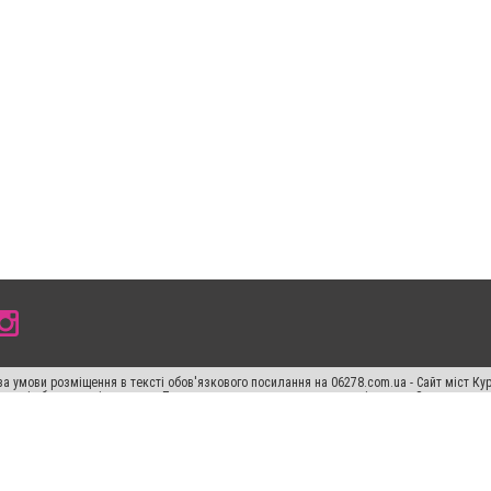
а умови розміщення в тексті обов'язкового посилання на 06278.com.ua - Сайт міст Кур
 тексті або в якості джерела. Порушення виняткових прав переслідується Законом.
ський спецпроєкт", "Політичні новини", "Пресреліз", "PR", "Офіційно", "Політична рек
"CitySites"
Правила класифайд
Редакційна політика
Політика конфіденційності
Пр