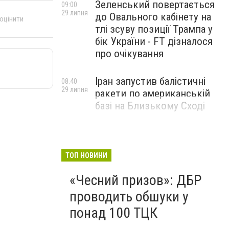
Зеленський повертається
09:00
29 липня
до Овального кабінету на
 оцінити
тлі зсуву позиції Трампа у
бік України - FT дізналося
про очікування
Іран запустив балістичні
08:40
29 липня
ракети по американській
базі на Близькому Сході
ТОП НОВИНИ
«Чесний призов»: ДБР
проводить обшуки у
понад 100 ТЦК