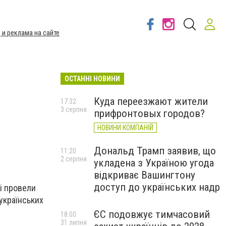
 и реклама на сайте
ОСТАННІ НОВИНИ
Куда переезжают жители
17:32
3 серпня
прифронтовых городов?
НОВИНИ КОМПАНІЙ
Дональд Трамп заявив, що
11:20
2 серпня
укладена з Україною угода
відкриває Вашингтону
доступ до українських надр
кі провели
українських
ЄС подовжує тимчасовий
18:00
31 липня