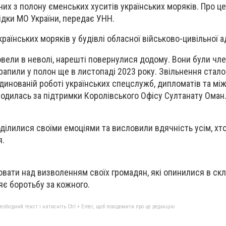
них з полону єменських хуситів українських моряків. Про ц
ідки МО України, передає
УНН
.
країнських моряків у будівлі обласної військово-цивільної ад
ровели в неволі, нарешті повернулися додому. Вони були чл
отрапили у полон ще в листопаді 2023 року. Звільнення ста
рдинованій роботі українських спецслужб, дипломатів та мі
водилась за підтримки Королівського Офісу Султанату Оман
оділилися своїми емоціями та висловили вдячність усім, хт
я.
вати над визволенням своїх громадян, які опинилися в ск
яє боротьбу за кожного.
бхідний текст і натисніть Ctrl + Enter, щоб повідомити про це редакцію