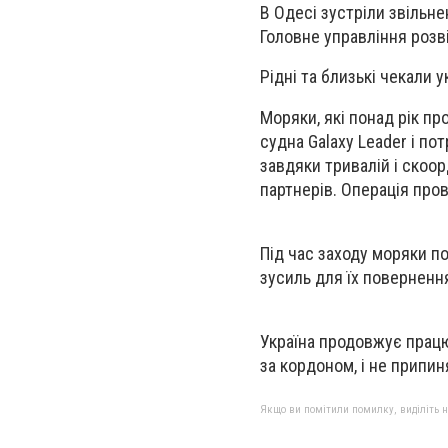
В Одесі зустріли звільне
Головне управління розв
Рідні та близькі чекали у
Моряки, які понад рік п
судна Galaxy Leader і п
завдяки тривалій і скоо
партнерів. Операція про
Під час заходу моряки п
зусиль для їх поверненн
Україна продовжує працю
за кордоном, і не припин
Якщо ви помітили помилку, виділіть нео