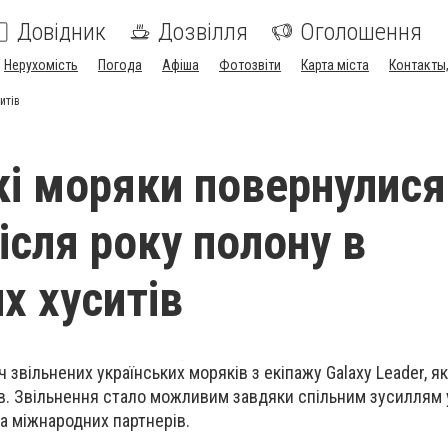
Довідник
Дозвілля
Оголошення
Нерухомість
Погода
Афіша
Фотозвіти
Карта міста
Контакты,
итів
кі моряки повернулися
ісля року полону в
х хуситів
ч звільнених українських моряків з екіпажу Galaxy Leader, я
тів. Звільнення стало можливим завдяки спільним зусиллям 
а міжнародних партнерів.