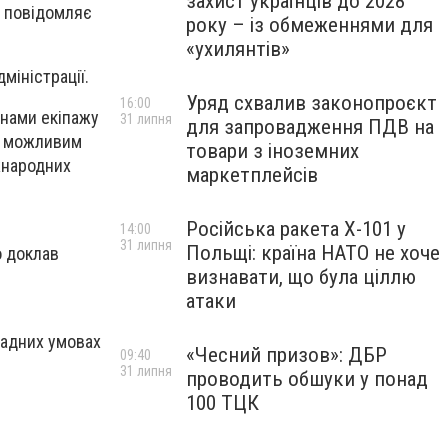
захист українців до 2028
е повідомляє
року – із обмеженнями для
«ухилянтів»
міністрації.
Уряд схвалив законопроєкт
16:00
енами екіпажу
31 липня
для запровадження ПДВ на
ло можливим
товари з іноземних
жнародних
маркетплейсів
.
Російська ракета Х-101 у
14:00
31 липня
Польщі: країна НАТО не хоче
о доклав
визнавати, що була ціллю
атаки
ладних умовах
«Чесний призов»: ДБР
09:40
31 липня
проводить обшуки у понад
100 ТЦК