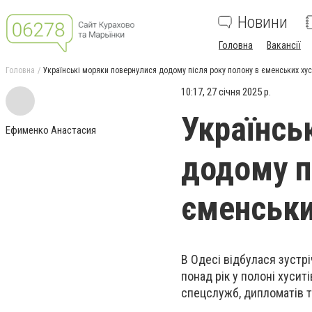
Новини
Головна
Вакансії
Головна
Українські моряки повернулися додому після року полону в єменських хус
10:17, 27 січня 2025 р.
Українсь
Ефименко Анастасия
додому п
єменськи
В Одесі відбулася зустрі
понад рік у полоні хуси
спецслужб, дипломатів т