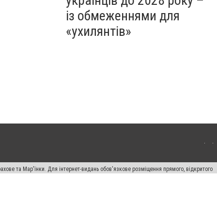
українців до 2028 року –
із обмеженнями для
«ухилянтів»
ахове та Мар'їнки. Для інтернет-видань обов'язкове розміщення прямого, відкритого
лама" публікуються на правах реклами.
авила сайту
Автори проєкту