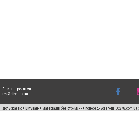
З питань реклами:
rek@citysites.ua
Допускається цитування матеріалів без отримання попередньої згоди 06278.com.ua з
для пошукових систем гіперпосилання на цитовані статті не нижче другого абзацу в
Матеріали з плашками "Новини компаній", "Промо", "Партнерський матеріал", "Партнер
Реклама на сайті
Франшиза 