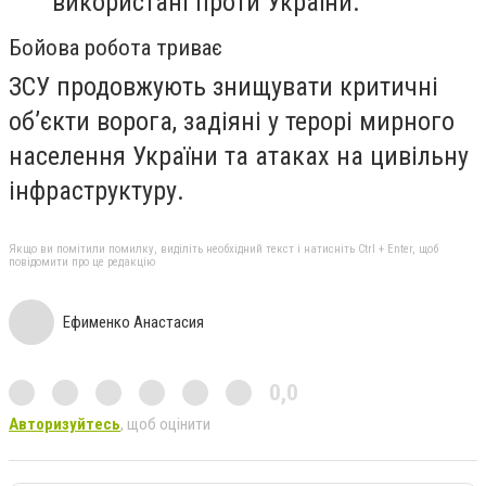
використані проти України.
Бойова робота триває
ЗСУ продовжують знищувати критичні
об’єкти ворога, задіяні у терорі мирного
населення України та атаках на цивільну
інфраструктуру.
Якщо ви помітили помилку, виділіть необхідний текст і натисніть Ctrl + Enter, щоб
повідомити про це редакцію
Ефименко Анастасия
0,0
Авторизуйтесь
, щоб оцінити