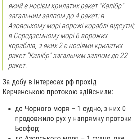
який є носієм крилатих ракет "Калібр"
загальним залпом до 4 ракет; в
Азовському морі ворожі кораблі відсутні;
в Середземному морі 6 ворожих
кораблів, з яких 2 є носіями крилатих
ракет "Калібр" загальним залпом до 22
ракет.
За добу в інтересах рф прохід
Керченською протокою здійснили:
до Чорного моря – 1 судно, з них 0
продовжило рух у напрямку протоки
Босфор;
до Азовського моря – 1 судно, яке