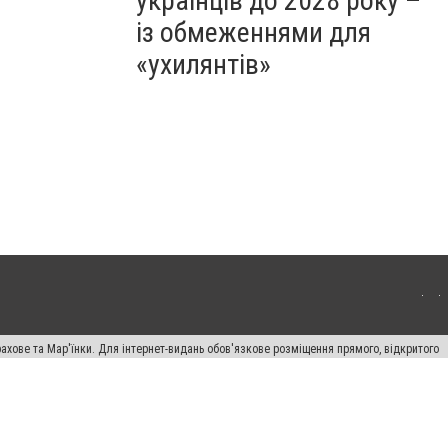
українців до 2028 року –
із обмеженнями для
«ухилянтів»
ахове та Мар'їнки. Для інтернет-видань обов'язкове розміщення прямого, відкритого
лама" публікуються на правах реклами.
авила сайту
Автори проєкту