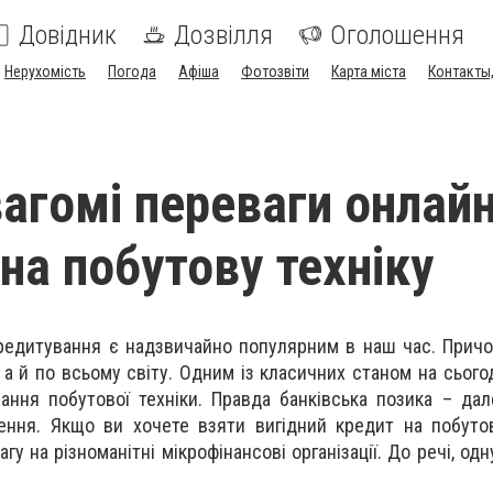
Довідник
Дозвілля
Оголошення
Нерухомість
Погода
Афіша
Фотозвіти
Карта міста
Контакты,
вагомі переваги онлай
на побутову техніку
редитування є надзвичайно популярним в наш час. Прич
, а й по всьому світу. Одним із класичних станом на сього
ння побутової техніки. Правда банківська позика – да
ення. Якщо ви хочете взяти вигідний кредит на побутов
гу на різноманітні мікрофінансові організації. До речі, од
.