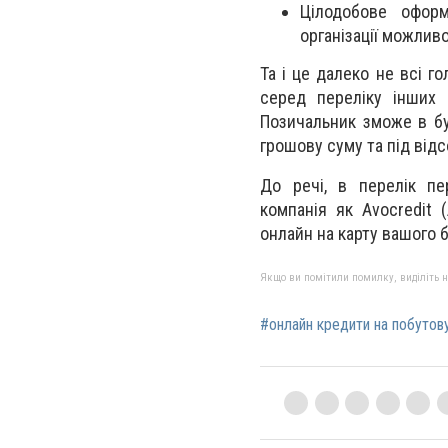
Цілодобове оформ
організації можливо
Та і це далеко не всі г
серед переліку інших 
Позичальник зможе в бу
грошову суму та під відс
До речі, в перелік пер
компанія як Avocredit
онлайн на карту вашого б
Якщо ви помітили помилку, виділіть нео
#онлайн кредити на побутову