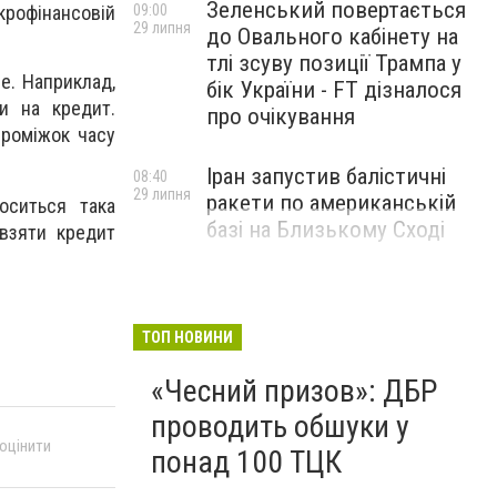
Зеленський повертається
рофінансовій
09:00
29 липня
до Овального кабінету на
тлі зсуву позиції Трампа у
ше. Наприклад,
бік України - FT дізналося
и на кредит.
про очікування
проміжок часу
Іран запустив балістичні
08:40
29 липня
ракети по американській
носиться така
базі на Близькому Сході
 взяти кредит
ТОП НОВИНИ
«Чесний призов»: ДБР
проводить обшуки у
 оцінити
понад 100 ТЦК