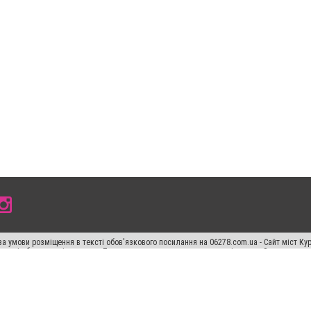
а умови розміщення в тексті обов'язкового посилання на 06278.com.ua - Сайт міст Кур
 тексті або в якості джерела. Порушення виняткових прав переслідується Законом.
ський спецпроєкт", "Політичні новини", "Пресреліз", "PR", "Офіційно", "Політична рек
"CitySites"
Правила класифайд
Редакційна політика
Політика конфіденційності
Пр