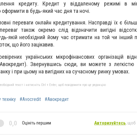
лення кредиту. Кредит у віддаленому режимі в мік
 оформити в будь-який час дня та ночі.
оловні переваги онлайн кредитування. Насправді їх є біль
переваг також окремо слід відзначити вигідні відсотк
дь-якій необхідний йому час отримати на той чи інший 
оток, що його зацікавив.
евірених українських мікрофінансових організацій від
 (Авокредит). Звернувшись сюди, ви можете з легкістю
анку і при цьому на вигідних на сучасному ринку умовах.
бхідний текст і натисніть Ctrl + Enter, щоб повідомити про це редакцію
 техніку
#Avocredit
#Авокредит
0,0
Оцініть першим
Авторизуйтесь
, щоб