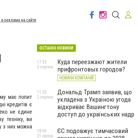
 и реклама на сайте
ОСТАННІ НОВИНИ
н
Куда переезжают жители
17:32
3 серпня
прифронтовых городов?
НОВИНИ КОМПАНІЙ
Дональд Трамп заявив, що
11:20
ому має попит
2 серпня
укладена з Україною угода
дні кредитів є
відкриває Вашингтону
леко не єдине
доступ до українських надр
у техніку, ви
ну з них можна
ЄС подовжує тимчасовий
18:00
31 липня