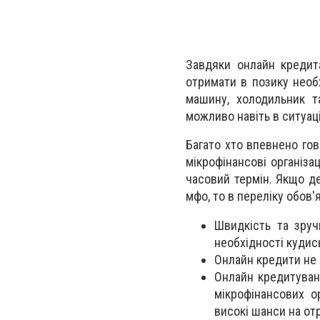
Завдяки онлайн кредит
отримати в позику необ
машину, холодильник т
можливо навіть в ситуац
Багато хто впевнено гов
мікрофінансові організа
часовий термін. Якщо д
мфо, то в переліку обов'
Швидкість та зру
необхідності кудись
Онлайн кредити не 
Онлайн кредитуванн
мікрофінансових о
високі шанси на отр