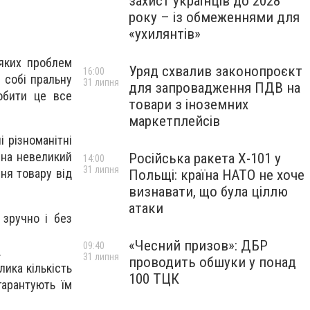
захист українців до 2028
року – із обмеженнями для
«ухилянтів»
яких проблем
Уряд схвалив законопроєкт
16:00
 собі пральну
31 липня
для запровадження ПДВ на
обити це все
товари з іноземних
маркетплейсів
і різноманітні
 на невеликий
Російська ракета Х-101 у
14:00
31 липня
ня товару від
Польщі: країна НАТО не хоче
визнавати, що була ціллю
атаки
зручно і без
«Чесний призов»: ДБР
09:40
.
31 липня
проводить обшуки у понад
ика кількість
100 ТЦК
гарантують їм