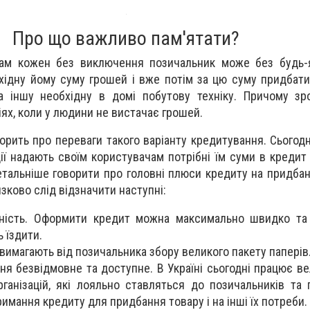
Про що важливо пам'ятати?
ам кожен без виключення позичальник може без будь-
хідну йому суму грошей і вже потім за цю суму придбати
а іншу необхідну в домі побутову техніку. Причому зр
іях, коли у людини не вистачає грошей.
орить про переваги такого варіанту кредитування. Сьогодн
ції надають своїм користувачам потрібні їм суми в кредит
етальніше говорити про головні плюси кредиту на придбан
язково слід відзначити наступні:
чність. Оформити кредит можна максимально швидко та 
 їздити.
вимагають від позичальника збору великого пакету паперів
я безвідмовне та доступне. В Україні сьогодні працює вел
рганізацій, які лояльно ставляться до позичальників та 
имання кредиту для придбання товару і на інші їх потреби.