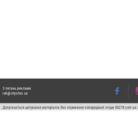
З питань реклами:
rek@citysites.ua
Допускається цитування матеріалів без отримання попередньої згоди 06278.com.ua з
для пошукових систем гіперпосилання на цитовані статті не нижче другого абзацу в
Матеріали з плашками "Новини компаній", "Промо", "Партнерський матеріал", "Партнер
Реклама на сайті
Франшиза 