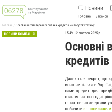
Новини
Головна
Вакансії
Головна
Основні вагомі переваги онлайн кредитів на побутову техніку
15:49, 12 лютого 2025 р.
НОВИНИ КОМПАНІЙ
Основні 
кредитів 
Далеко не секрет, що к
воно не тільки в Україні
саме кредит для придба
станом на сьогодні ріш
гарантовано звертали ува
побачити
за посиланням