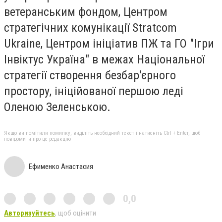
ветеранським фондом, Центром
стратегічних комунікації Stratcom
Ukraine, Центром ініціатив ПЖ та ГО "Ігри
Інвіктус Україна" в межах Національної
стратегії створення безбар'єрного
простору, ініційованої першою леді
Оленою Зеленською.
Якщо ви помітили помилку, виділіть необхідний текст і натисніть Ctrl + Enter, щоб
повідомити про це редакцію
Ефименко Анастасия
0,0
Авторизуйтесь
, щоб оцінити