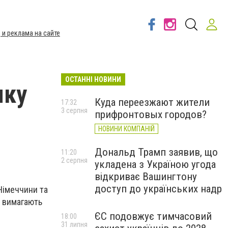
 и реклама на сайте
ОСТАННІ НОВИНИ
мку
Куда переезжают жители
17:32
3 серпня
прифронтовых городов?
НОВИНИ КОМПАНІЙ
Дональд Трамп заявив, що
11:20
2 серпня
укладена з Україною угода
відкриває Вашингтону
доступ до українських надр
 Німеччини та
а вимагають
ЄС подовжує тимчасовий
18:00
31 липня