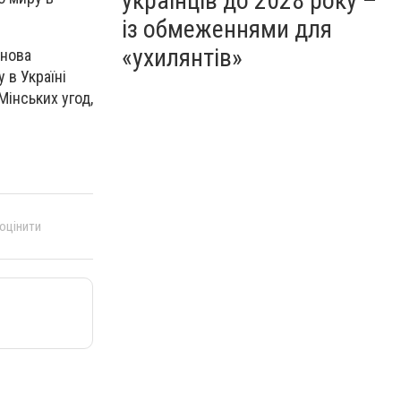
українців до 2028 року –
із обмеженнями для
«ухилянтів»
 нова
 в Україні
Мінських угод,
 оцінити