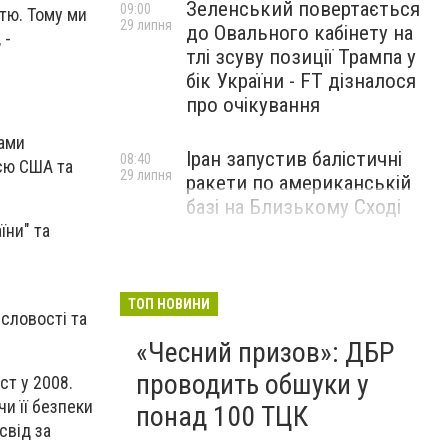
Зеленський повертається
09:00
тю. Тому ми
29 липня
до Овального кабінету на
 -
тлі зсуву позиції Трампа у
бік України - FT дізналося
про очікування
гами
Іран запустив балістичні
08:40
єю США та
29 липня
ракети по американській
базі на Близькому Сході
їни" та
ТОП НОВИНИ
исловості та
«Чесний призов»: ДБР
проводить обшуки у
ст у 2008.
и її безпеки
понад 100 ТЦК
свід за