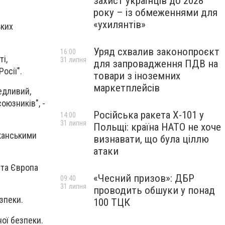
захист українців до 2028
року – із обмеженнями для
«ухилянтів»
ьких
Уряд схвалив законопроєкт
16:00
і,
31 липня
для запровадження ПДВ на
осії".
товари з іноземних
маркетплейсів
едливий,
оюзників", -
Російська ракета Х-101 у
14:00
31 липня
Польщі: країна НАТО не хоче
канськими
визнавати, що була ціллю
атаки
 та Європа
«Чесний призов»: ДБР
09:40
31 липня
проводить обшуки у понад
езпеки.
100 ТЦК
ої безпеки.