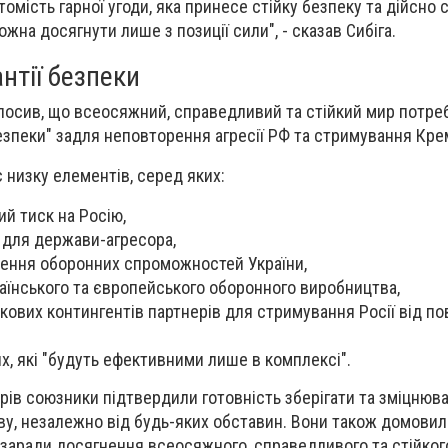
омість гарної угоди, яка принесе стійку безпеку та дійсно
ожна досягнути лише з позиції сили", - сказав Сибіга.
нтії безпеки
олосив, що всеосяжний, справедливий та стійкий мир потре
езпеки" задля неповторення агресії РФ та стримування Кре
 низку елементів, серед яких:
ий тиск на Росію,
о для держави-агресора,
ення оборонних спроможностей України,
їнського та європейського оборонного виробництва,
кових контингентів партнерів для стримування Росії від п
их, які "будуть ефективними лише в комплексі".
рів союзники підтвердили готовність зберігати та зміцнюв
ову, незалежно від будь-яких обставин. Вони також домови
заради досягнення всеосяжного, справедливого та стійког