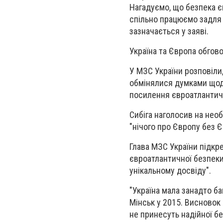
Нагадуємо, що безпека є
спільно працюємо задля
зазначається у заяві.
Україна та Європа обгов
У МЗС України розповіли,
обмінялися думками щодо
посилення євроатлантич
Сибіга наголосив на необ
"нічого про Європу без Є
Глава МЗС України підкре
євроатлантичної безпеки 
унікальному досвіду".
"
Україна мала занадто ба
Мінськ у 2015. Висновок 
не принесуть надійної б