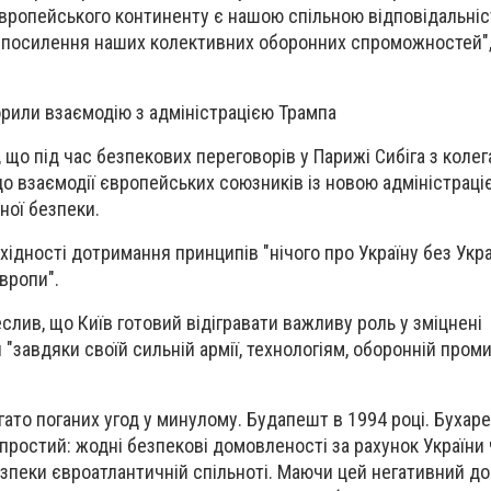
вропейського континенту є нашою спільною відповідальніс
 посилення наших колективних оборонних спроможностей",
орили взаємодію з адміністрацією Трампа
 що під час безпекових переговорів у Парижі Сибіга з коле
 взаємодії європейських союзників із новою адміністраці
ної безпеки.
хідності дотримання принципів "нічого про Україну без Укра
вропи".
слив, що Київ готовий відігравати важливу роль у зміцнені
"завдяки своїй сильній армії, технологіям, оборонній пром
гато поганих угод у минулому. Будапешт в 1994 році. Бухаре
простий: жодні безпекові домовленості за рахунок України ч
езпеки євроатлантичній спільноті
. Маючи цей негативний до