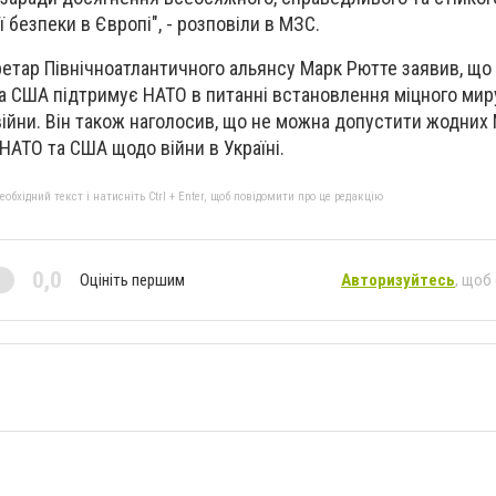
ї безпеки в Європі", - розповіли в МЗС.
етар Північноатлантичного альянсу Марк Рютте заявив, що
а США підтримує НАТО в питанні встановлення міцного миру
ійни. Він також наголосив, що не можна допустити жодних 
ї НАТО та США щодо війни в Україні.
бхідний текст і натисніть Ctrl + Enter, щоб повідомити про це редакцію
0,0
Оцініть першим
Авторизуйтесь
, щоб