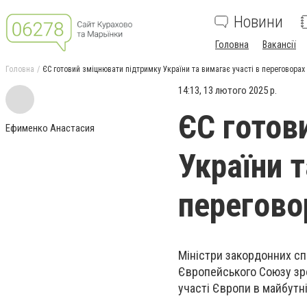
Новини
Головна
Вакансії
Головна
ЄС готовий зміцнювати підтримку України та вимагає участі в переговорах
14:13, 13 лютого 2025 р.
ЄС готов
Ефименко Анастасия
України т
перегово
Міністри закордонних спра
Європейського Союзу зро
участі Європи в майбутн