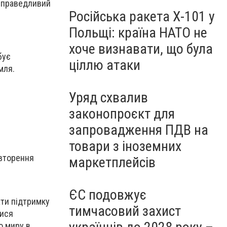
 справедливий
Російська ракета Х-101 у
Польщі: країна НАТО не
хоче визнавати, що була
бує
ціллю атаки
мля.
Уряд схвалив
законопроєкт для
запровадження ПДВ на
товари з іноземних
овторення
маркетплейсів
ЄС подовжує
ати підтримку
тимчасовий захист
лися
о миру в