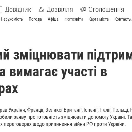
Довідник
Дозвілля
Оголошення
Нерухомість
Погода
Афіша
Фотозвіти
Карта міста
Контакты,
ий зміцнювати підтри
а вимагає участі в
рах
в України, Франції, Великої Британії, Іспанії, Італії, Польщі,
били заяву про готовність зміцнювати допомогу Україні. Т
іх переговорах щодо припинення війни РФ проти України.