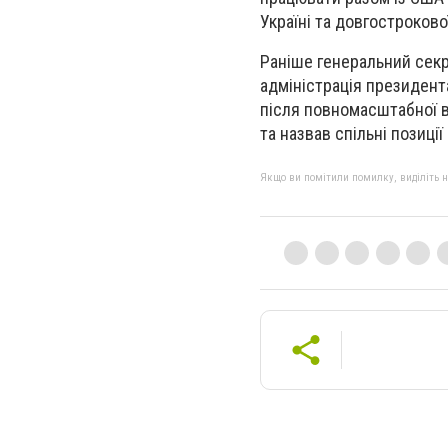
Україні та довгостроково
Раніше генеральний секр
адміністрація президент
після повномасштабної в
та назвав спільні позиці
Якщо ви помітили помилку, виділіть нео