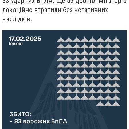
83 ударних БпЛА. Ще 59 дронів-імітаторів
локаційно втратили без негативних
наслідків.