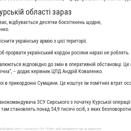
урській області зараз
ває, відбувається десятки боєзіткнень щодня,
нко.
снити українську армію з цієї території.
б прорвати український кордон росіяни наразі не роблять.
алюються відповідно до змін в оперативній обстановці. Це
ічна", – додає керівник ЦПД Андрій Коваленко.
бої в прикордонні Сумщини. Це коштує їм помітних втрат ос
внокомандувача ЗСУ Сирського з початку Курської операції 
 там становлять понад 54,9 тисячі осіб, з яких безповоротні
бхідний текст і натисніть Ctrl + Enter, щоб повідомити про це редакцію