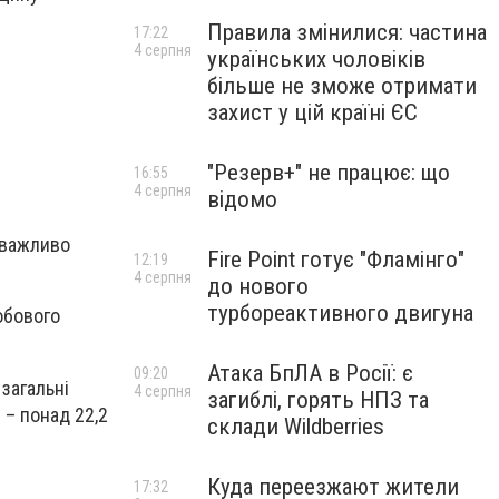
Правила змінилися: частина
17:22
4 серпня
українських чоловіків
більше не зможе отримати
захист у цій країні ЄС
"Резерв+" не працює: що
16:55
4 серпня
відомо
 важливо
Fire Point готує "Фламінго"
12:19
4 серпня
до нового
турбореактивного двигуна
обового
Атака БпЛА в Росії: є
09:20
загальні
4 серпня
загиблі, горять НПЗ та
 – понад 22,2
склади Wildberries
Куда переезжают жители
17:32