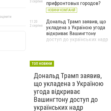
3 серпня
прифронтовых городов?
НОВИНИ КОМПАНІЙ
 оцінити
Дональд Трамп заявив, що
11:20
2 серпня
укладена з Україною угода
відкриває Вашингтону
доступ до українських надр
ТОП НОВИНИ
Дональд Трамп заявив,
що укладена з Україною
угода відкриває
Вашингтону доступ до
українських надр