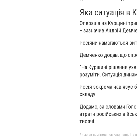
Яка ситуація в К
Операція на Курщині три
– зазначив Андрій Демче
Росіяни намагаються виті
Демченко додав, що спро
"На Курщині рішення ухв
розуміти. Ситуація динам
Росія зокрема нав'язує 
складу.
Додамо, за словами Голо
втрати російських військ
тисячі.
Якщо ви помітили помилку, виділіть нео