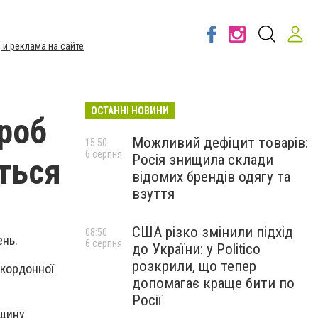
 и реклама на сайте
ОСТАННІ НОВИНИ
проб
Можливий дефіцит товарів:
15:50
6 серпня
Росія знищила склади
ться
відомих брендів одягу та
взуття
США різко змінили підхід
08:50
ень.
6 серпня
до України: у Politico
розкрили, що тепер
икордонної
допомагає краще бити по
Росії
рщину