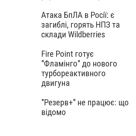
Атака БпЛА в Росії: є
загиблі, горять НПЗ та
склади Wildberries
Fire Point готує
"Фламінго" до нового
турбореактивного
двигуна
"Резерв+" не працює: що
відомо