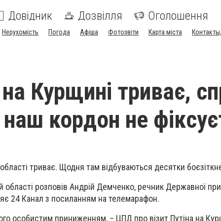
Довідник
Дозвілля
Оголошення
Нерухомість
Погода
Афіша
Фотозвіти
Карта міста
Контакты,
 на Курщині триває, с
 наш кордон не фіксує
 області триває. Щодня там відбуваються десятки боєзіткн
кій області розповів Андрій Демченко, речник Державної пр
яє 24 Канал з посиланням на телемарафон.
ого особистим приниженням, – ЦПД про візит Путіна на Ку