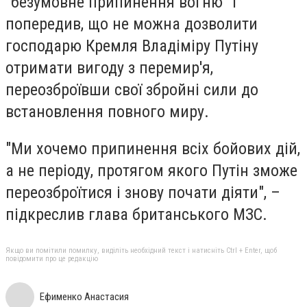
"безумовне припинення вогню" і
попередив, що не можна дозволити
господарю Кремля Владіміру Путіну
отримати вигоду з перемир'я,
переозброївши свої збройні сили до
встановлення повного миру.
"Ми хочемо припинення всіх бойових дій,
а не періоду, протягом якого Путін зможе
переозброїтися і знову почати діяти", –
підкреслив глава британського МЗС.
Якщо ви помітили помилку, виділіть необхідний текст і натисніть Ctrl + Enter, щоб
повідомити про це редакцію
Ефименко Анастасия