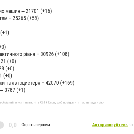
их машин ‒ 21701 (+16)
тем – 25265 (+58)
(+1)
+0)
ктичного рівня – 30926 (+108)
21 (+0)
28 (+0)
1 (+0)
ки та автоцистерн – 42070 (+169)
 ‒ 3787 (+1)
бхідний текст і натисніть Ctrl + Enter, щоб повідомити про це редакцію
0,0
Оцініть першим
Авторизируйтесь
, ч