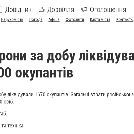
Довідник
Дозвілля
Оголошення
Нерухомість
Погода
Афіша
Фотозвіти
Карта міста
Контакты,
рони за добу ліквідув
00 окупантів
обу ліквідували 1670 окупантів. Загальні втрати російської а
 осіб.
аб.
та техніка: