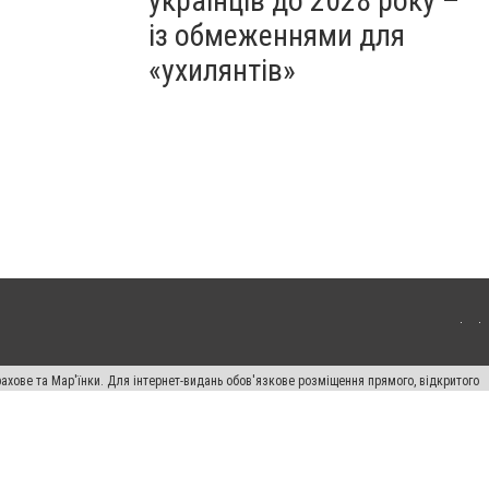
українців до 2028 року –
із обмеженнями для
«ухилянтів»
ахове та Мар'їнки. Для інтернет-видань обов'язкове розміщення прямого, відкритого
лама" публікуються на правах реклами.
авила сайту
Автори проєкту