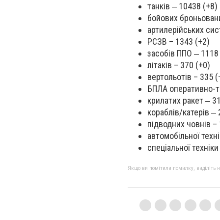
танків ‒ 10438 (+8)
бойових броньован
артилерійських сис
РСЗВ – 1343 (+2)
засобів ППО ‒ 1118 
літаків – 370 (+0)
вертольотів – 335 (
БПЛА оперативно-та
крилатих ракет ‒ 31
кораблів/катерів ‒ 
підводних човнів – 
автомобільної техні
спеціальної техніки
Якщо ви помітили помилку, виділіть нео