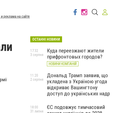
 и реклама на сайте
ОСТАННІ НОВИНИ
али
Куда переезжают жители
17:32
3 серпня
прифронтовых городов?
НОВИНИ КОМПАНІЙ
Дональд Трамп заявив, що
11:20
рмії
2 серпня
укладена з Україною угода
відкриває Вашингтону
доступ до українських надр
ЄС подовжує тимчасовий
18:00
31 липня