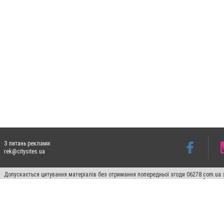
З питань реклами:
rek@citysites.ua
Допускається цитування матеріалів без отримання попередньої згоди 06278.com.ua з
для пошукових систем гіперпосилання на цитовані статті не нижче другого абзацу в
Матеріали з плашками "Новини компаній", "Промо", "Партнерський матеріал", "Партнер
Реклама на сайті
Франшиза 