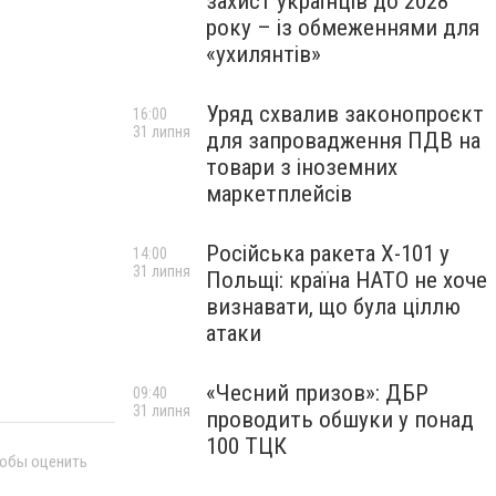
захист українців до 2028
року – із обмеженнями для
«ухилянтів»
Уряд схвалив законопроєкт
16:00
31 липня
для запровадження ПДВ на
товари з іноземних
маркетплейсів
Російська ракета Х-101 у
14:00
31 липня
Польщі: країна НАТО не хоче
визнавати, що була ціллю
атаки
«Чесний призов»: ДБР
09:40
31 липня
проводить обшуки у понад
100 ТЦК
тобы оценить