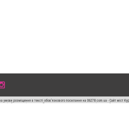
а умови розміщення в тексті обов'язкового посилання на 06278.com.ua - Сайт міст Кур
 тексті або в якості джерела. Порушення виняткових прав переслідується Законом.
ський спецпроєкт", "Політичні новини", "Пресреліз", "PR", "Офіційно", "Політична рек
"CitySites"
Правила класифайд
Редакційна політика
Політика конфіденційності
Пр