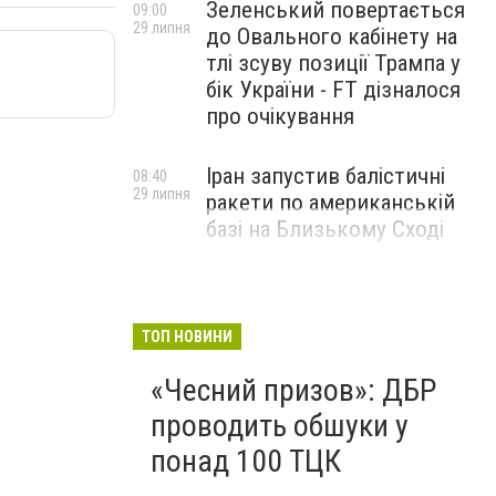
Зеленський повертається
09:00
29 липня
до Овального кабінету на
тлі зсуву позиції Трампа у
бік України - FT дізналося
про очікування
Іран запустив балістичні
08:40
29 липня
ракети по американській
базі на Близькому Сході
ТОП НОВИНИ
«Чесний призов»: ДБР
проводить обшуки у
понад 100 ТЦК