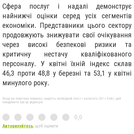
Сфера послуг і надалі демонструє
найнижчі оцінки серед усіх сегментів
економіки. Представники цього сектору
продовжують знижувати свої очікування
через високі безпекові ризики та
критичну нестачу кваліфікованого
персоналу. У квітні їхній індекс склав
46,3 проти 48,8 у березні та 53,1 у квітні
минулого року.
Якщо ви помітили помилку, виділіть необхідний текст і натисніть Ctrl + Enter, щоб
повідомити про це редакцію
0,0
Авторизуйтесь
, щоб оцінити