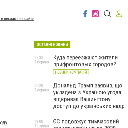
 и реклама на сайте
ОСТАННІ НОВИНИ
Куда переезжают жители
17:32
3 серпня
прифронтовых городов?
НОВИНИ КОМПАНІЙ
Дональд Трамп заявив, що
11:20
2 серпня
укладена з Україною угода
відкриває Вашингтону
доступ до українських надр
ЄС подовжує тимчасовий
18:00
воду
31 липня