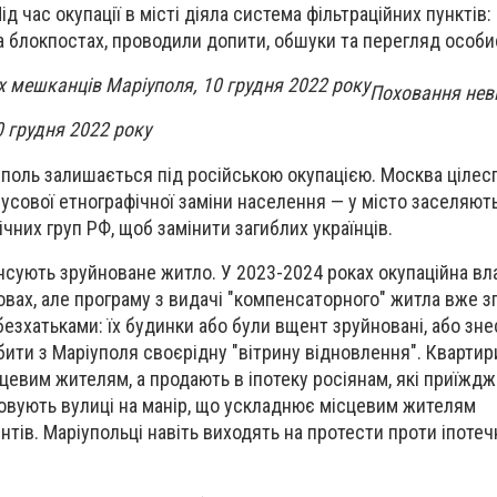
ід час окупації в місті діяла система фільтраційних пунктів:
 блокпостах, проводили допити, обшуки та перегляд особи
Поховання нев
 грудня 2022 року
уполь залишається під російською окупацією. Москва ціле
усової етнографічної заміни населення — у місто заселяють
чних груп РФ, щоб замінити загиблих українців.
сують зруйноване житло. У 2023-2024 роках окупаційна вл
вах, але програму з видачі "компенсаторного" житла вже з
езхатьками: їх будинки або були вщент зруйновані, або зне
бити з Маріуполя своєрідну "вітрину відновлення". Квартир
цевим жителям, а продають в іпотеку росіянам, які приїждж
овують вулиці на манір, що ускладнює місцевим жителям
ів. Маріупольці навіть виходять на протести проти іпотеч