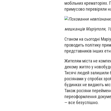
мобільних крематоріях. П
примусово перевіряли на
мешканців Маріуполя, 10
Станом на сьогодні Марі
проводить політику прим
представників інших етні
Жителям міста не компен
декому житло у новобудо
Тисячі людей залишили б
росіянами у спробах зро
будинках не видають міс
Також росіяни переймен
переоформлення документ
— все безуспішно.