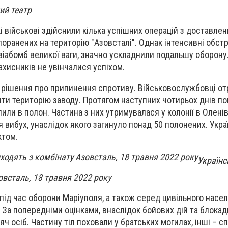
ий театр
і військові здійснили кілька успішних операцій з доставле
 поранених на територію "Азовсталі". Однак інтенсивні обстр
віабомб великої ваги, значно ускладнили подальшу оборону
ахисників не увінчалися успіхом.
 рішення про припинення спротиву. Військовослужбовці от
ти територію заводу. Протягом наступних чотирьох днів по
пили в полон. Частина з них утримувалася у колонії в Оленів
 вибух, унаслідок якого загинуло понад 50 полонених. Укра
ктом.
Українс
овсталь, 18 травня 2022 року
 під час оборони Маріуполя, а також серед цивільного насе
За попередніми оцінками, внаслідок бойових дій та блокади
яч осіб. Частину тіл поховали у братських могилах, інші – 