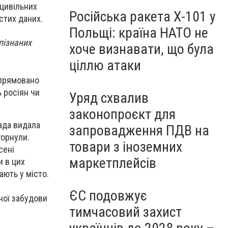
 цивільних
Російська ракета Х-101 у
стих даних.
Польщі: країна НАТО не
пізнаних
хоче визнавати, що була
ціллю атаки
спрямовано
 росіян чи
Уряд схвалив
законопроєкт для
ада видала
запровадження ПДВ на
горнули.
товари з іноземних
сені
маркетплейсів
и в цих
ають у місто.
ЄС подовжує
ної забудови
тимчасовий захист