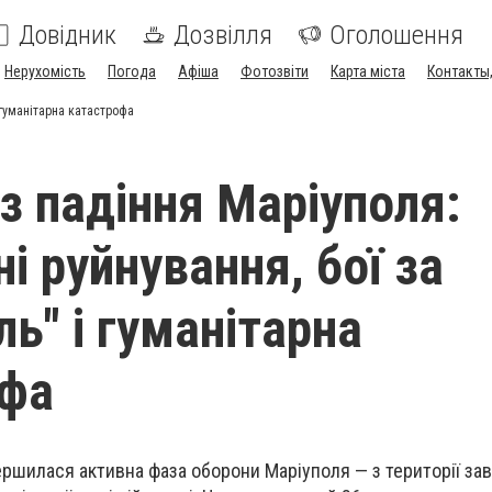
Довідник
Дозвілля
Оголошення
Нерухомість
Погода
Афіша
Фотозвіти
Карта міста
Контакты,
 гуманітарна катастрофа
 з падіння Маріуполя:
і руйнування, бої за
ь" і гуманітарна
офа
ершилася активна фаза оборони Маріуполя — з території за