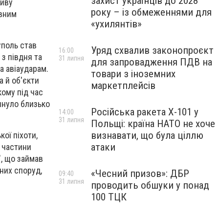
захист українців до 2028
тиву
року – із обмеженнями для
овним
«ухилянтів»
уполь став
Уряд схвалив законопроєкт
16:00
 з півдня та
31 липня
для запровадження ПДВ на
а авіаударам.
товари з іноземних
а й об'єкти
маркетплейсів
кому під час
инуло близько
Російська ракета Х-101 у
14:00
31 липня
Польщі: країна НАТО не хоче
визнавати, що була ціллю
кої піхоти,
атаки
ї частини
", що займав
них споруд,
«Чесний призов»: ДБР
09:40
31 липня
проводить обшуки у понад
100 ТЦК