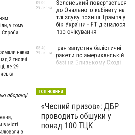
Зеленський повертається
09:00
29 липня
до Овального кабінету на
тлі зсуву позиції Трампа у
нням
бік України - FT дізналося
іли, у тому
про очікування
. Спроби
Іран запустив балістичні
08:40
римали наказ
29 липня
ракети по американській
над 2 тисячі
базі на Близькому Сході
ці, де 29
їнська
ТОП НОВИНИ
ькі оборонці
«Чесний призов»: ДБР
проводить обшуки у
лення,
понад 100 ТЦК
 в місті
спалювали в