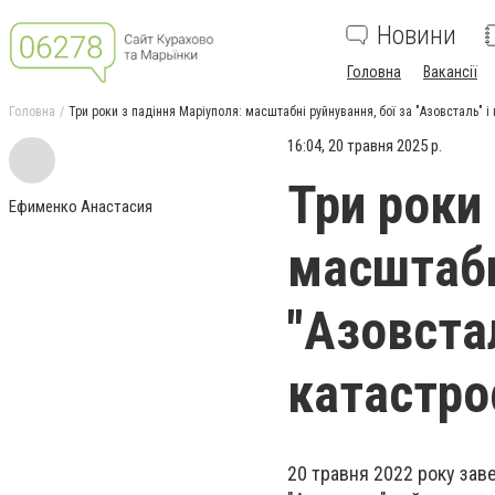
Новини
Головна
Вакансії
Головна
Три роки з падіння Маріуполя: масштабні руйнування, бої за "Азовсталь" і
16:04, 20 травня 2025 р.
Три роки
Ефименко Анастасия
масштабн
"Азовстал
катастр
20 травня 2022 року зав