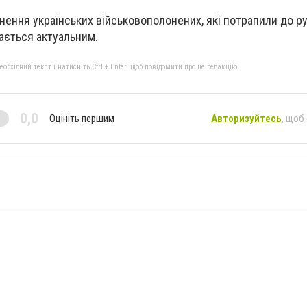
нення українських військовополонених, які потрапили до рук
шається актуальним.
бхідний текст і натисніть Ctrl + Enter, щоб повідомити про це редакцію
0,0
Оцініть першим
Авторизуйтесь
, щоб