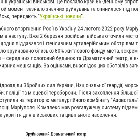
нні українські військові. Це поклало край 86-денному спро
а той момент зазнало значних руйнувань та опинилося під п
йськ, передають "
Українські новини
".
ного вторгнення Росії в Україну 24 лютого 2022 року Марі
ів наступу. Вже 2 березня російські війська оточили місто
 щодня піддавався інтенсивним артилерійським обстрілам т
уло зруйновано близько 80% житлового фонду міста, зокрем
и – серед них пологовий будинок та Драматичний театр, в я
мирних мешканців. За оцінками, внаслідок цих обстрілів заг
дрозділи Збройних сил України, Національної гвардії, морсь
, поліції та місцевої тероборони. Після захоплення більшо
дступили на територію металургійного комбінату "Азовсталь
площі Маріуполя. Комплекс мав розгалужену систему підзем
к укриття для військових та цивільного населення.
Зруйнований Драматичний театр