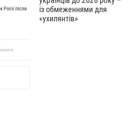
українців до 2028 року –
із обмеженнями для
 Росії після
«ухилянтів»
 оцінити