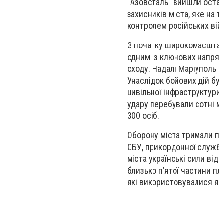
"Азовсталь" вийшли оста
захисників міста, яке н
контролем російських ві
З початку широкомасштаб
одним із ключових напрям
сходу. Надалі Маріуполь
Унаслідок бойових дій б
цивільної інфраструктур
удару перебували сотні 
300 осіб.
Оборону міста тримали пі
СБУ, прикордонної служби
міста українські сили ві
близько п’ятої частини 
які використовувалися я