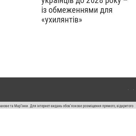
українців до 2028 року –
із обмеженнями для
«ухилянтів»
ахове та Мар'їнки. Для інтернет-видань обов'язкове розміщення прямого, відкритого
лама" публікуються на правах реклами.
авила сайту
Автори проєкту