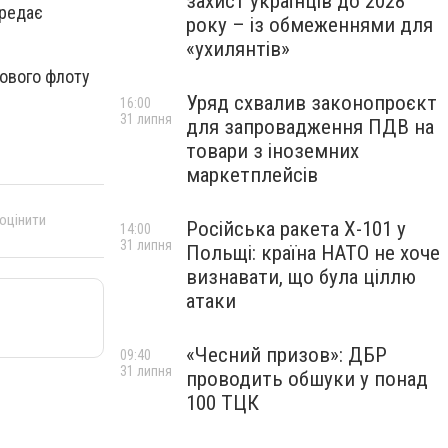
захист українців до 2028
ередає
року – із обмеженнями для
«ухилянтів»
ьового флоту
Уряд схвалив законопроєкт
16:00
31 липня
для запровадження ПДВ на
товари з іноземних
маркетплейсів
 оцінити
Російська ракета Х-101 у
14:00
31 липня
Польщі: країна НАТО не хоче
визнавати, що була ціллю
атаки
«Чесний призов»: ДБР
09:40
31 липня
проводить обшуки у понад
100 ТЦК