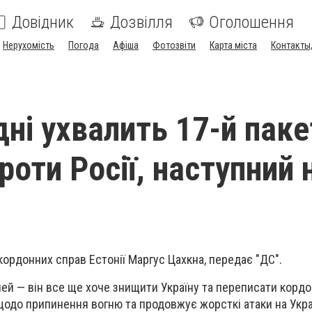
Довідник
Дозвілля
Оголошення
Нерухомість
Погода
Афіша
Фотозвіти
Карта міста
Контакты,
дні ухвалить 17-й паке
роти Росії, наступний 
кордонних справ Естонії Маргус Цахкна, передає "ДС".
ілей — він все ще хоче знищити Україну та переписати корд
 щодо припинення вогню та продовжує жорсткі атаки на Украї