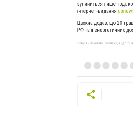
зупиниться лише тоді, ко
інтернет-видання
dsnew
Цахкна додав, що 20 тра
РФ та її енергетичних до
Якщо ви помітили помилку, виділіть нео