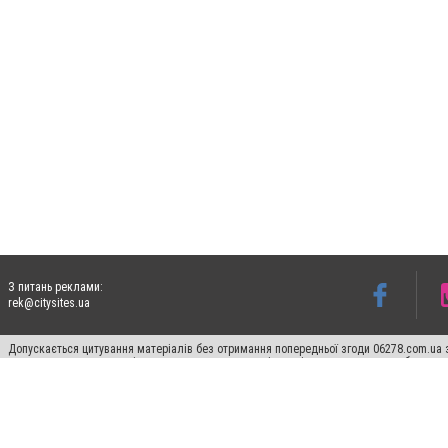
З питань реклами:
rek@citysites.ua
Допускається цитування матеріалів без отримання попередньої згоди 06278.com.ua з
для пошукових систем гіперпосилання на цитовані статті не нижче другого абзацу в
Матеріали з плашками "Новини компаній", "Промо", "Партнерський матеріал", "Партнер
Реклама на сайті
Франшиза 