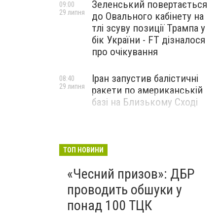
Зеленський повертається
09:00
29 липня
до Овального кабінету на
тлі зсуву позиції Трампа у
бік України - FT дізналося
про очікування
Іран запустив балістичні
08:40
29 липня
ракети по американській
базі на Близькому Сході
ТОП НОВИНИ
«Чесний призов»: ДБР
проводить обшуки у
понад 100 ТЦК