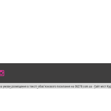
а умови розміщення в тексті обов'язкового посилання на 06278.com.ua - Сайт міст Кур
 тексті або в якості джерела. Порушення виняткових прав переслідується Законом.
ський спецпроєкт", "Політичні новини", "Пресреліз", "PR", "Офіційно", "Політична рек
"CitySites"
Правила класифайд
Редакційна політика
Політика конфіденційності
Пр