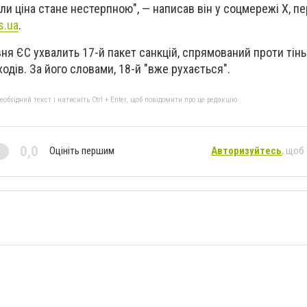
ли ціна стане нестерпною", — написав він у соцмережі Х, п
s.ua
.
вня ЄС ухвалить 17-й пакет санкцій, спрямований проти тін
ходів. За його словами, 18-й "вже рухається".
бхідний текст і натисніть Ctrl + Enter, щоб повідомити про це редакцію
0,0
Оцініть першим
Авторизуйтесь
, щоб