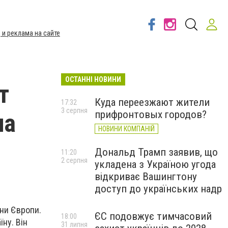
 и реклама на сайте
ОСТАННІ НОВИНИ
т
Куда переезжают жители
17:32
3 серпня
прифронтовых городов?
на
НОВИНИ КОМПАНІЙ
Дональд Трамп заявив, що
11:20
2 серпня
укладена з Україною угода
відкриває Вашингтону
доступ до українських надр
они Європи.
ЄС подовжує тимчасовий
18:00
ну. Він
31 липня