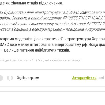
дає як фінальна стадія підключення.
 будівництво лінії електропередач від ЗАЕС. Зафіксовано н
айон. Зокрема, в районі координат 47°08’55.7”N 37°18’40.0”
одільчий вузол і компресорну станцію. А в точці 47°02’27.2
шується з’єднання з електромережею»- повідомив Андрющенк
 зокрема модернізацію енергетичної інфраструктури Херсонс
 ЗАЕС вже майже інтегрована в енергосистему рф. Якщо цьо
 — це лише питання найближчих тижнів.
бхідний текст і натисніть Ctrl + Enter, щоб повідомити про це редакцію
0,0
Оцініть першим
Авторизуйтесь
, щоб