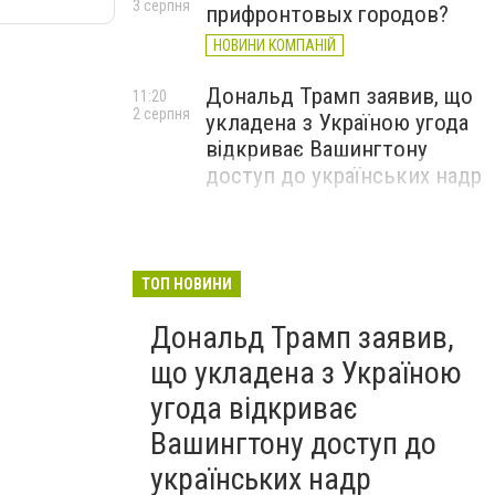
3 серпня
прифронтовых городов?
НОВИНИ КОМПАНІЙ
Дональд Трамп заявив, що
11:20
2 серпня
укладена з Україною угода
відкриває Вашингтону
доступ до українських надр
ТОП НОВИНИ
Дональд Трамп заявив,
що укладена з Україною
угода відкриває
Вашингтону доступ до
українських надр