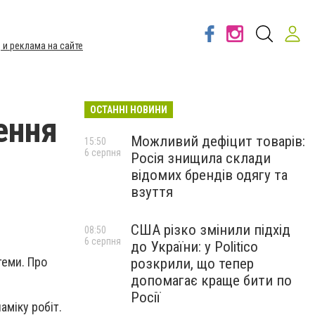
 и реклама на сайте
ОСТАННІ НОВИНИ
ення
Можливий дефіцит товарів:
15:50
6 серпня
Росія знищила склади
відомих брендів одягу та
взуття
США різко змінили підхід
08:50
6 серпня
до України: у Politico
теми. Про
розкрили, що тепер
допомагає краще бити по
Росії
аміку робіт.