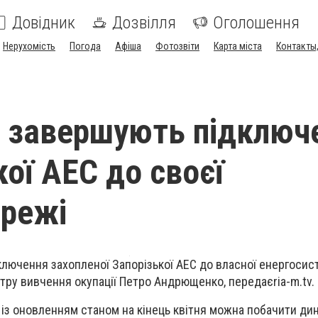
Довідник
Дозвілля
Оголошення
Нерухомість
Погода
Афіша
Фотозвіти
Карта міста
Контакты,
і
 завершують підключ
кої АЕС до своєї
режі
лючення захопленої Запорізької АЕС до власної енергосис
тру вивчення окупації Петро Андрющенко, передаєria-m.tv.
 із оновленням станом на кінець квітня можна побачити дин