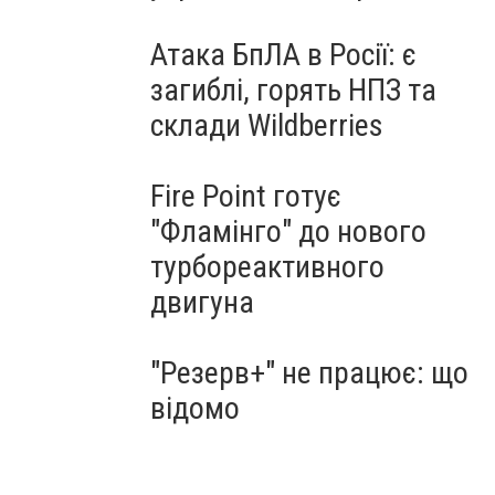
Атака БпЛА в Росії: є
загиблі, горять НПЗ та
склади Wildberries
Fire Point готує
"Фламінго" до нового
турбореактивного
двигуна
"Резерв+" не працює: що
відомо