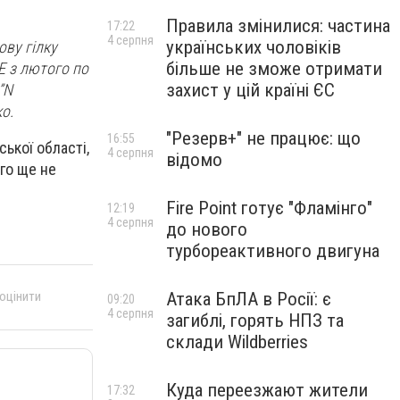
Правила змінилися: частина
17:22
4 серпня
українських чоловіків
ову гілку
більше не зможе отримати
E з лютого по
захист у цій країні ЄС
”N
о.
"Резерв+" не працює: що
16:55
ької області,
4 серпня
відомо
го ще не
Fire Point готує "Фламінго"
12:19
4 серпня
до нового
турбореактивного двигуна
Атака БпЛА в Росії: є
 оцінити
09:20
4 серпня
загиблі, горять НПЗ та
склади Wildberries
Куда переезжают жители
17:32