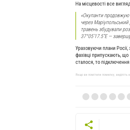
На місцевості все вигля
«Окупанти продовжують
через Маріупольський р
травень збудували розп
37°05’17.5”E — завер
Ураховуючи плани Росії,
фахівці припускають, що
сталося, то підключення
Якщо ви помітили помилку, виділіть нео