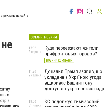
 и реклама на сайте
ОСТАННІ НОВИНИ
 не
Куда переезжают жители
17:32
3 серпня
прифронтовых городов?
НОВИНИ КОМПАНІЙ
Дональд Трамп заявив, що
11:20
2 серпня
укладена з Україною угода
відкриває Вашингтону
доступ до українських надр
охитну
ьшого
істрів
ЄС подовжує тимчасовий
18:00
31 липня
країни, яка