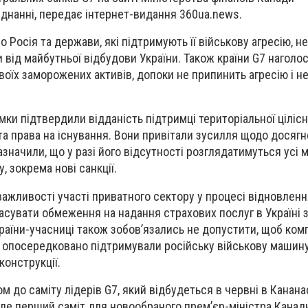
єднанні, передає інтернет-видання 360ua.news.
що Росія та держави, які підтримують її військову агресію, н
 від майбутньої відбудови України. Також країни G7 наголо
воїх заморожених активів, допоки не припинить агресію і н
ки підтвердили відданість підтримці територіальної цілісно
у та права на існування. Вони привітали зусилля щодо дося
значили, що у разі його відсутності розглядатимуться усі 
, зокрема нові санкції.
важливості участі приватного сектору у процесі відновленн
асувати обмеження на надання страхових послуг в Україні з
раїни-учасниці також зобов’язались не допустити, щоб комп
або опосередковано підтримували російську військову машин
конструкції.
м до саміту лідерів G7, який відбудеться в червні в Кананас
уде перший саміт для новообраного прем’єр-міністра Канад