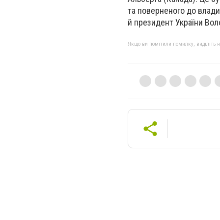
та поверненого до влади
й президент України Во
Якщо ви помітили помилку, виділіть нео