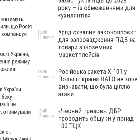
захист українців до 2028
року – із обмеженнями для
«ухилянтів»
е матимуть
сили, що Росія
Уряд схвалив законопроєкт
16:00
е компенсує
31 липня
для запровадження ПДВ на
товари з іноземних
сті України,
маркетплейсів
гнення режиму
можливі
Російська ракета Х-101 у
14:00
31 липня
Польщі: країна НАТО не хоче
визнавати, що була ціллю
я України.
атаки
 боку
анії чи
«Чесний призов»: ДБР
у, отримували
09:40
31 липня
проводить обшуки у понад
100 ТЦК
кісі,
и Марка Карні