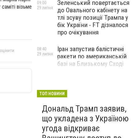
Зеленський повертається
09:00
саміті візьме
29 липня
до Овального кабінету на
тлі зсуву позиції Трампа у
бік України - FT дізналося
про очікування
Іран запустив балістичні
08:40
 оцінити
29 липня
ракети по американській
базі на Близькому Сході
ТОП НОВИНИ
Дональд Трамп заявив,
що укладена з Україною
угода відкриває