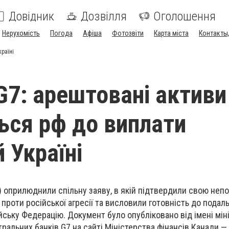
Довідник
Дозвілля
Оголошення
Нерухомість
Погода
Афіша
Фотозвіти
Карта міста
Контакты,
раїні
G7: арештовані активи
ься рф до виплати
 Україні
7) оприлюднили спільну заяву, в якій підтвердили свою неп
і проти російської агресії та висловили готовність до подал
йську Федерацію. Документ було опубліковано від імені мін
нтральних банків G7 на сайті Міністерства фінансів Канади — 