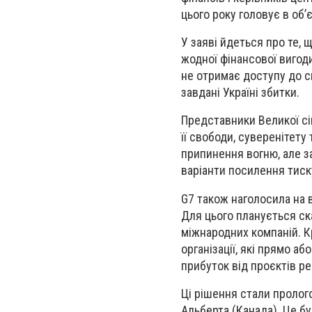
цього року головує в об’
У заяві йдеться про те, 
жодної фінансової вигоди
не отримає доступу до с
завдані Україні збитки.
Представники Великої сім
її свободи, суверенітет
припинення вогню, але за
варіанти посилення тиску
G7 також наголосила на 
Для цього планується ск
міжнародних компаній. К
організації, які прямо 
прибуток від проєктів ре
Ці рішення стали пролого
Альберта (Канада). Це б