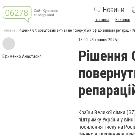
Новини
Головна
Вакансії
Головна
Рішення G7: арештовані активи не повернуться рф до виплати репарацій Ук
18:00, 23 травня 2025 р.
Рішення 
Ефименко Анастасия
повернут
репарацій
Країни Великої сімки (G
підтримку України у війн
посилення тиску на Росі
фінансів і керівників це