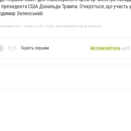
 президента США Дональда Трампа. Очікується, що участь у 
лодимир Зеленський.
бхідний текст і натисніть Ctrl + Enter, щоб повідомити про це редакцію
0,0
Оцініть першим
Авторизуйтесь
, щоб