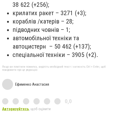
38 622 (+256);
крилатих ракет – 3271 (+3);
кораблів /катерів – 28;
підводних човнів – 1;
автомобільної техніки та
автоцистерн – 50 462 (+137);
спеціальної техніки – 3905 (+2).
Якщо ви помітили помилку, виділіть необхідний текст і натисніть Ctrl + Enter, щоб
повідомити про це редакцію
Ефименко Анастасия
0,0
Авторизуйтесь
, щоб оцінити