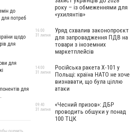
захист українців до 2028
року – із обмеженнями для
змін до
«ухилянтів»
в для потреб
Уряд схвалив законопроєкт
16:00
31 липня
країни щодо
для запровадження ПДВ на
рів для
товари з іноземних
маркетплейсів
ови для
Російська ракета Х-101 у
14:00
кі
31 липня
Польщі: країна НАТО не хоче
визнавати, що була ціллю
атаки
мпонентів для
.
«Чесний призов»: ДБР
09:40
31 липня
проводить обшуки у понад
100 ТЦК
тобы оценить