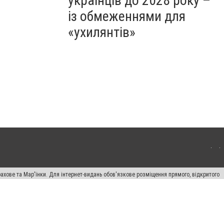
українців до 2028 року –
із обмеженнями для
«ухилянтів»
ахове та Мар'їнки. Для інтернет-видань обов'язкове розміщення прямого, відкритого
лама" публікуються на правах реклами.
авила сайту
Автори проєкту