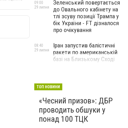
Зеленський повертається
09:00
29 липня
до Овального кабінету на
тлі зсуву позиції Трампа у
бік України - FT дізналося
про очікування
Іран запустив балістичні
08:40
29 липня
ракети по американській
базі на Близькому Сході
ТОП НОВИНИ
«Чесний призов»: ДБР
проводить обшуки у
понад 100 ТЦК