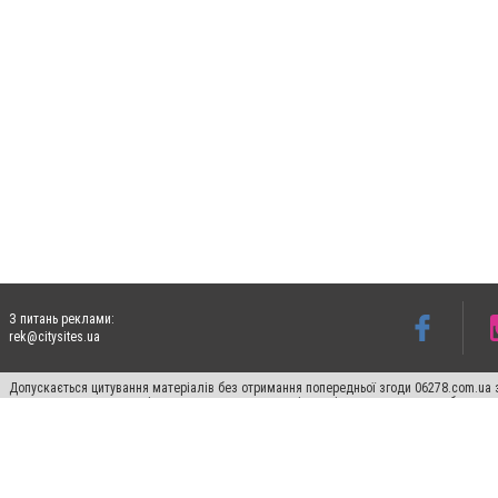
З питань реклами:
rek@citysites.ua
Допускається цитування матеріалів без отримання попередньої згоди 06278.com.ua з
для пошукових систем гіперпосилання на цитовані статті не нижче другого абзацу в
Матеріали з плашками "Новини компаній", "Промо", "Партнерський матеріал", "Партнер
Реклама на сайті
Франшиза 