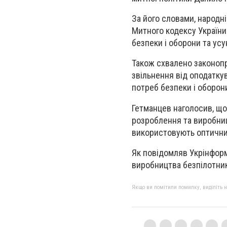
За його словами, народн
Митного кодексу України
безпеки і оборони та ус
Також схвалено законоп
звільнення від оподаткув
потреб безпеки і оборон
Гетманцев наголосив, що
розроблення та виробниц
використовують оптичний
Як повідомляв Укрінформ,
виробництва безпілотник
Якщо ви помітили помилку, виділіть нео