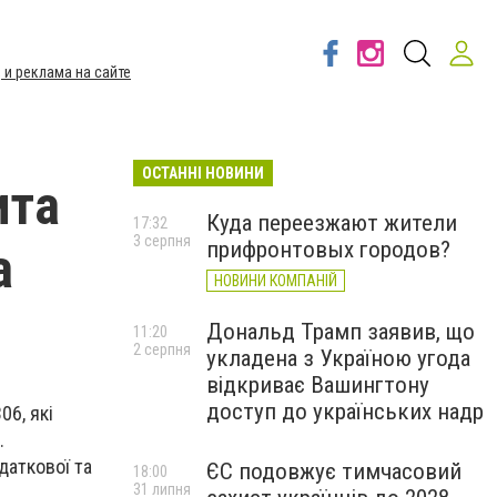
 и реклама на сайте
ОСТАННІ НОВИНИ
ита
Куда переезжают жители
17:32
3 серпня
прифронтовых городов?
а
НОВИНИ КОМПАНІЙ
Дональд Трамп заявив, що
11:20
2 серпня
укладена з Україною угода
відкриває Вашингтону
доступ до українських надр
6, які
.
даткової та
ЄС подовжує тимчасовий
18:00
31 липня