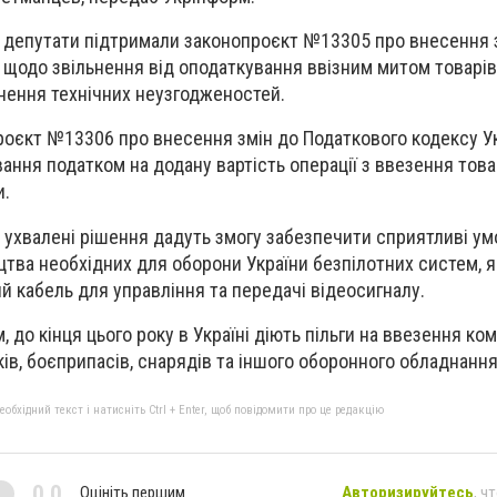
і депутати підтримали законопроєкт №13305 про внесення 
 щодо звільнення від оподаткування ввізним митом товарі
унення технічних неузгодженостей.
роєкт №13306 про внесення змін до Податкового кодексу У
ання податком на додану вартість операції з ввезення това
и.
 ухвалені рішення дадуть змогу забезпечити сприятливі ум
тва необхідних для оборони України безпілотних систем, я
 кабель для управління та передачі відеосигналу.
 до кінця цього року в Україні діють пільги на ввезення ко
ів, боєприпасів, снарядів та іншого оборонного обладнання
бхідний текст і натисніть Ctrl + Enter, щоб повідомити про це редакцію
0,0
Оцініть першим
Авторизируйтесь
, ч