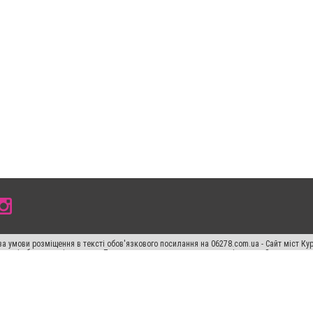
а умови розміщення в тексті обов'язкового посилання на 06278.com.ua - Сайт міст Кур
 тексті або в якості джерела. Порушення виняткових прав переслідується Законом.
ський спецпроєкт", "Політичні новини", "Пресреліз", "PR", "Офіційно", "Політична рек
"CitySites"
Правила класифайд
Редакційна політика
Політика конфіденційності
Пр