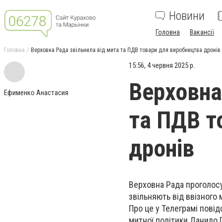
Новини
Головна
Вакансії
Головна
Верховна Рада звільнила від мита та ПДВ товари для виробництва дронів
15:56, 4 червня 2025 р.
Верховна
Ефименко Анастасия
та ПДВ т
дронів
Верховна Рада проголосу
звільняють від ввізного
Про це у Телеграмі повід
митної політики Данило 