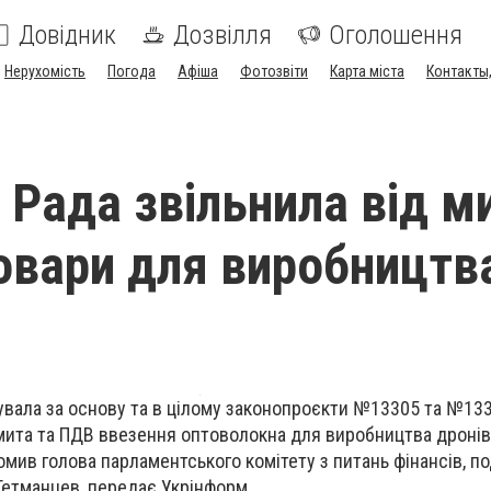
Довідник
Дозвілля
Оголошення
Нерухомість
Погода
Афіша
Фотозвіти
Карта міста
Контакты,
 Рада звільнила від м
овари для виробництв
вала за основу та в цілому законопроєкти №13305 та №1330
 мита та ПДВ ввезення оптоволокна для виробництва дронів
омив голова парламентського комітету з питань фінансів, по
Гетманцев, передає Укрінформ.