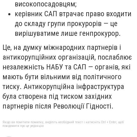
високопосадовцям;
керівник САП втрачає право входити
до складу групи прокурорів — це
вирішуватиме лише генпрокурор.
Це, на думку міжнародних партнерів і
антикорупційних організацій, послаблює
незалежність НАБУ та САП — органів, які
мають бути вільними від політичного
тиску. Антикорупційна інфраструктура
була створена під тиском західних
партнерів після Революції Гідності.
Якщо ви помітили помилку, виділіть необхідний текст і натисніть Ctrl + Enter, щоб
повідомити про це редакцію