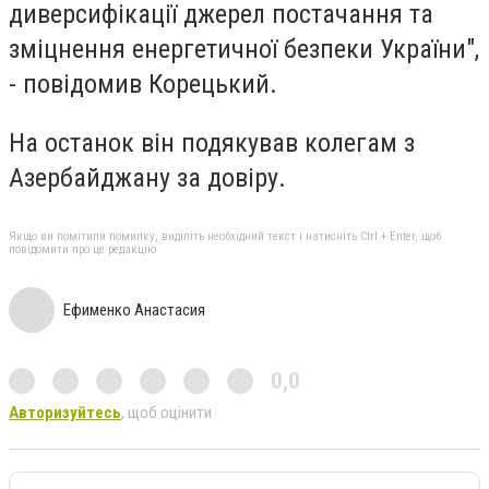
диверсифікації джерел постачання та
зміцнення енергетичної безпеки України",
- повідомив Корецький.
На останок він подякував колегам з
Азербайджану за довіру.
Якщо ви помітили помилку, виділіть необхідний текст і натисніть Ctrl + Enter, щоб
повідомити про це редакцію
Ефименко Анастасия
0,0
Авторизуйтесь
, щоб оцінити