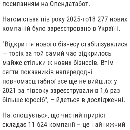
посиланням на Опендатабот.
Натомість
за пів року 2025-го
18 277 нових
компаній було зареєстровано в Україні.
"
Відкриття нового бізнесу стабілізувалися
— торік за той самий час відкрилось
майже стільки ж нових бізнесів. Втім
сягти показників напередодні
повномасштабної все ще не вийшло: у
2021 за півроку зареєстрували в 1,6 раз
більше юросіб", – йдеться в дослідженні.
Наголошується, що
ч
истий приріст
складає 11 624 компанії – це найнижчий