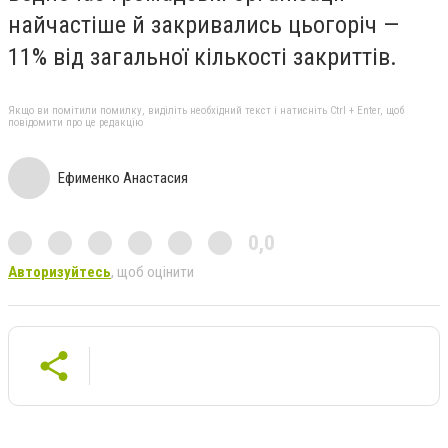
найчастіше й закривались цьогоріч —
11% від загальної кількості закриттів.
Якщо ви помітили помилку, виділіть необхідний текст і натисніть Ctrl + Enter, щоб
повідомити про це редакцію
Ефименко Анастасия
0,0
Авторизуйтесь
, щоб оцінити