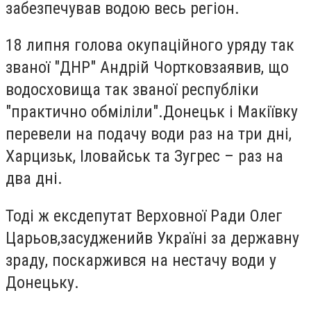
забезпечував водою весь регіон.
18 липня голова окупаційного уряду так
званої "ДНР" Андрій Чортков
заявив
, що
водосховища так званої республіки
"практично обміліли".
Донецьк і Макіївку
перевели на подачу води раз на три дні,
Харцизьк, Іловайськ та Зугрес – раз на
два дні
.
Тоді ж ексдепутат Верховної Ради Олег
Царьов,
засуджений
в Україні за державну
зраду, поскаржився на нестачу води у
Донецьку.