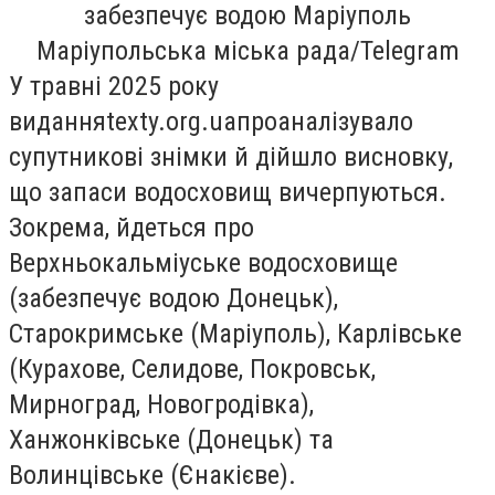
забезпечує водою Маріуполь
Маріупольська міська рада/Telegram
У травні 2025 року
видання
texty.org.ua
проаналізувало
супутникові знімки й дійшло висновку,
що запаси водосховищ вичерпуються.
Зокрема, йдеться про
Верхньокальміуське водосховище
(забезпечує водою Донецьк),
Старокримське (Маріуполь), Карлівське
(Курахове, Селидове, Покровськ,
Мирноград, Новогродівка),
Ханжонківське (Донецьк) та
Волинцівське (Єнакієве).