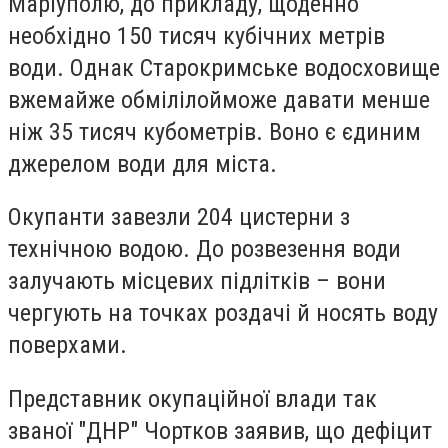
Маріуполю, до прикладу, щоденно
необхідно 150 тисяч кубічних метрів
води. Однак Старокримське водосховище
вже
майже обміліло
й
може давати менше
ніж 35 тисяч кубометрів
. Воно є єдиним
джерелом води для міста.
Окупанти завезли 204 цистерни з
технічною водою. До розвезення води
залучають місцевих підлітків – вони
чергують на точках роздачі й носять воду
поверхами.
Представник окупаційної влади так
званої "ДНР" Чортков заявив, що дефіцит