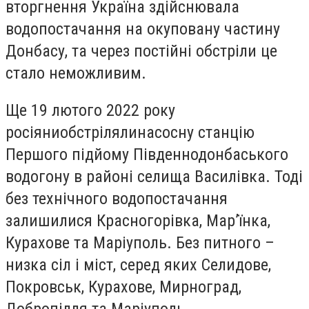
вторгнення Україна здійснювала
водопостачання на окуповану частину
Донбасу, та через постійні обстріли це
стало неможливим.
Ще 19 лютого 2022 року
росіяни
обстріляли
насосну станцію
Першого підйому Південнодонбаського
водогону в районі селища Василівка. Тоді
без технічного водопостачання
залишилися Красногорівка, Мар’їнка,
Курахове та Маріуполь. Без питного –
низка сіл і міст, серед яких Селидове,
Покровськ, Курахове, Мирноград,
Добропілля та Маріуполь.