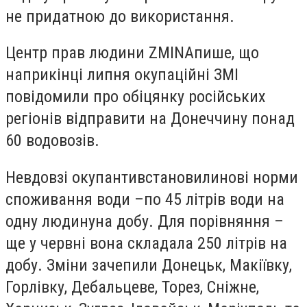
не придатною до використання
.
Центр прав людини ZMINA
пише
, що
наприкінці липня окупаційні ЗМІ
повідомили про обіцянку російських
регіонів відправити на Донеччину понад
60 водовозів.
Невдовзі окупанти
встановили
нові норми
споживання води –
по 45 літрів води на
одну людину
на добу. Для порівняння –
ще у червні вона складала 250 літрів на
добу. Зміни зачепили Донецьк, Макіївку,
Горлівку, Дебальцеве, Торез, Сніжне,