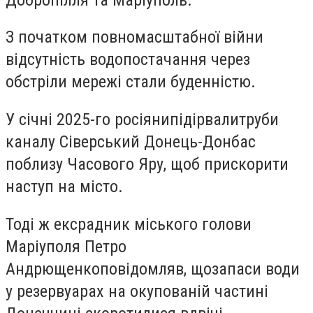
З початком повномасштабної війни
відсутність водопостачання через
обстріли мережі стали буденністю.
У січні 2025-го росіяни
підірвали
труби
каналу Сіверський Донець-Донбас
поблизу Часового Яру, щоб прискорити
наступ на місто.
Тоді ж ексрадник міського голови
Маріуполя Петро
Андрющенко
повідомляв
, що
запаси води
у резервуарах на окупованій частині