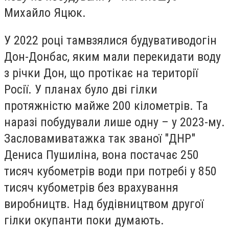
Михайло Яцюк.
У 2022 році там
взялися будувати
водогін
Дон-Донбас, яким мали перекидати воду
з річки Дон, що протікає на території
Росії. У планах було дві гілки
протяжністю майже 200 кілометрів. Та
наразі побудували лише одну – у 2023-му.
За
словами
ватажка так званої "ДНР"
Дениса Пушиліна, вона постачає 250
тисяч кубометрів води при потребі у 850
тисяч кубометрів без врахування
виробництв. Над будівництвом другої
гілки окупанти поки думають.