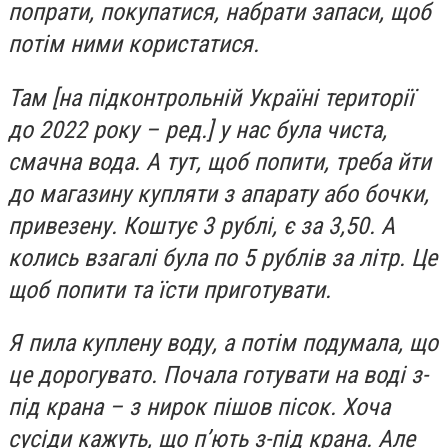
попрати, покупатися, набрати запаси, щоб
потім ними користатися.
Там [на підконтрольній Україні території
до 2022 року – ред.] у нас була чиста,
смачна вода. А тут, щоб попити, треба йти
до магазину купляти з апарату або бочки,
привезену. Коштує 3 рублі, є за 3,50. А
колись взагалі була по 5 рублів за літр. Це
щоб попити та їсти приготувати.
Я пила куплену воду, а потім подумала, що
це дорогувато. Почала готувати на воді з-
під крана – з нирок пішов пісок. Хоча
сусіди кажуть, що п’ють з-під крана. Але