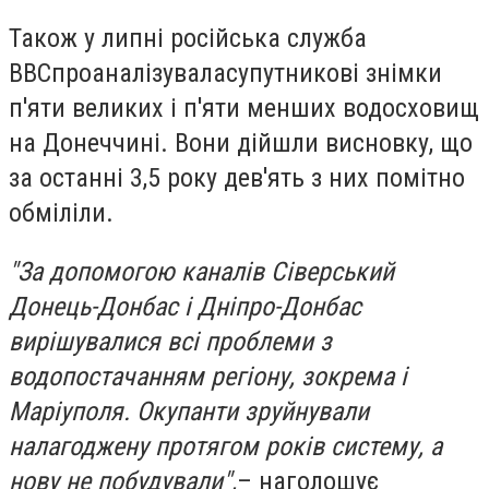
Також у липні російська служба
BBC
проаналізувала
супутникові знімки
п'яти великих і п'яти менших водосховищ
на Донеччині. Вони дійшли висновку, що
за останні 3,5 року дев'ять з них помітно
обміліли.
"За допомогою каналів Сіверський
Донець-Донбас і Дніпро-Донбас
вирішувалися всі проблеми з
водопостачанням регіону, зокрема і
Маріуполя. Окупанти зруйнували
налагоджену протягом років систему, а
нову не побудували",
– наголошує