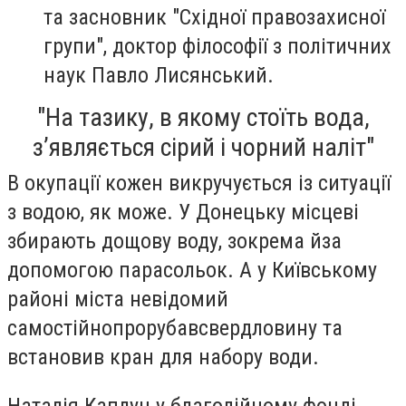
та засновник "Східної правозахисної
групи", доктор філософії з політичних
наук Павло Лисянський.
"На тазику, в якому стоїть вода,
з’являється сірий і чорний наліт"
В окупації кожен викручується із ситуації
з водою, як може. У Донецьку місцеві
збирають дощову воду, зокрема й
за
допомогою парасольок
. А у Київському
районі міста невідомий
самостійно
прорубав
свердловину та
встановив кран для набору води.
Наталія Каплун у благодійному фонді