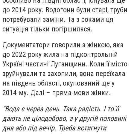
особливо на півдні області, існувала ще
до 2014 року. Водогони були старі, труби
потребували заміни. Та з роками ця
ситуація тільки погіршилася.
Документатори говорили з жінкою, яка
до 2022 року жила на підконтрольній
Україні частині Луганщини. Коли її місто
зруйнували та захопили, вона переїхала
на південь області, окупований ще у
2014-му. Далі – пряма мови жінки.
"Вода є через день. Така радість. І то її
дають не цілодобово, а у другій половині
дня або під вечір. Треба встигнути