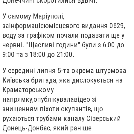
Донеччині скоротилися вдвічі
.
У самому Маріуполі,
за
інформацією
місцевого видання 0629,
воду за графіком почали подавати ще у
червні. "Щасливі години" були з 6:00 до
9:00 та з 18:00 до 21:00.
У середині липня 5-та окрема штурмова
Київська бригада, яка дислокується на
Краматорському
напрямку,
опублікувала
відео зі
знищенням піхоти окупантів, що
рухаються трубами каналу Сіверський
Донець-Донбас, який раніше