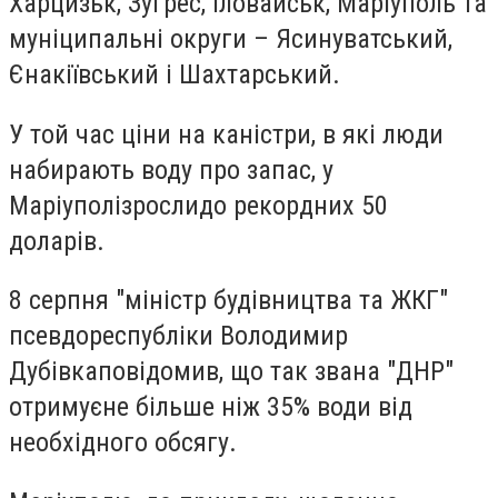
Харцизьк, Зугрес, Іловайськ, Маріуполь та
муніципальні округи – Ясинуватський,
Єнакіївський і Шахтарський.
У той час ціни на каністри, в які люди
набирають воду про запас, у
Маріуполі
зросли
до рекордних 50
доларів.
8 серпня "міністр будівництва та ЖКГ"
псевдореспубліки Володимир
Дубівка
повідомив
, що так звана "ДНР"
отримує
не більше ніж 35% води від
необхідного обсягу
.