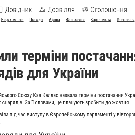
Довідник
Дозвілля
Оголошення
Нерухомість
Погода
Афіша
Фотозвіти
Карта міста
Контакты,
или терміни постачанн
ядів для України
йського Союзу Кая Каллас назвала терміни постачання Украї
 снарядів. За її словами, це планують зробити до жовтня.
іла під час виступу в Європейському парламенті у вівторок
e
.