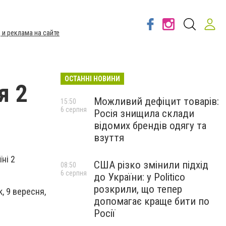
 и реклама на сайте
ОСТАННІ НОВИНИ
я 2
Можливий дефіцит товарів:
15:50
6 серпня
Росія знищила склади
відомих брендів одягу та
взуття
ні 2
США різко змінили підхід
08:50
6 серпня
до України: у Politico
розкрили, що тепер
, 9 вересня,
допомагає краще бити по
Росії