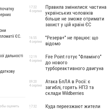
Правила змінилися: частина
17:22
 початку
4 серпня
українських чоловіків
берних
більше не зможе отримати
захист у цій країні ЄС
йони
ломатії ЄС.
"Резерв+" не працює: що
16:55
4 серпня
відомо
кої дальності
Fire Point готує "Фламінго"
12:19
4 серпня
до нового
турбореактивного двигуна
одаткову
Атака БпЛА в Росії: є
09:20
4 серпня
загиблі, горять НПЗ та
склади Wildberries
Куда переезжают жители
тобы оценить
17:32