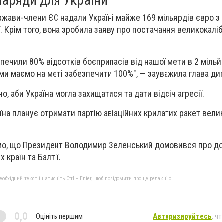
наряди для України
ржави-члени ЄС надали Україні майже 169 мільярдів євро з
ї. Крім того, вона зробила заяву про постачання великокалі
зпечили 80% відсотків боєприпасів від нашої мети в 2 міль
ми маємо на меті забезпечити 100%", — зауважила глава дип
но, аби Україна могла захищатися та дати відсіч агресії.
їна планує отримати партію авіаційних крилатих ракет вели
мо, що Президент Володимир Зеленський домовився про д
 країн та Балтії.
бхідний текст і натисніть Ctrl + Enter, щоб повідомити про це редакцію
0,0
Оцініть першим
Авторизируйтесь
, ч