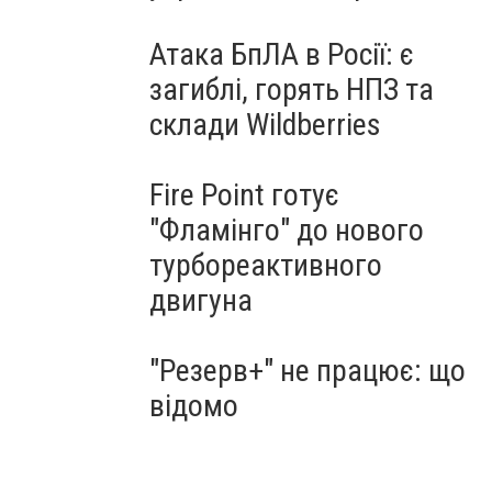
Атака БпЛА в Росії: є
загиблі, горять НПЗ та
склади Wildberries
Fire Point готує
"Фламінго" до нового
турбореактивного
двигуна
"Резерв+" не працює: що
відомо