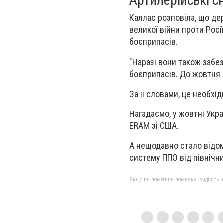
Артилерійські с
Каллас розповіла, що де
великої війни проти Росі
боєприпасів.
"Наразі вони також забе
боєприпасів. До жовтня 
За її словами, це необхід
Нагадаємо, у жовтні Укра
ERAM зі США.
А нещодавно стало відо
систему ППО від північних
Якщо ви помітили помилку, виділіть нео