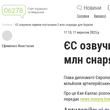
Новини
Головна
Вакансії
Головна
ЄС озвучили терміни постачання 2 млн снарядів для України
11:10, 11 вересня 2025 р.
ЄС озвуч
Ефименко Анастасия
млн снар
Глава дипломатії Європе
мільйонів артилерійських
Про це Кая Каллас розпов
передає
news.novyny.liv