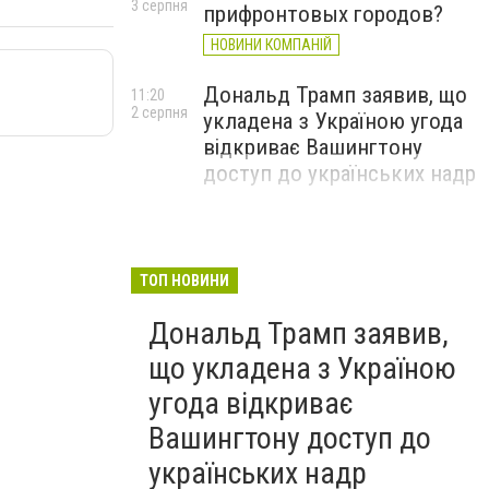
3 серпня
прифронтовых городов?
НОВИНИ КОМПАНІЙ
Дональд Трамп заявив, що
11:20
2 серпня
укладена з Україною угода
відкриває Вашингтону
доступ до українських надр
ТОП НОВИНИ
Дональд Трамп заявив,
що укладена з Україною
угода відкриває
Вашингтону доступ до
українських надр