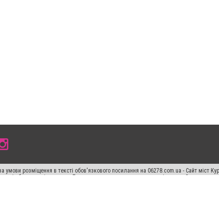
а умови розміщення в тексті обов'язкового посилання на 06278.com.ua - Сайт міст Кур
 тексті або в якості джерела. Порушення виняткових прав переслідується Законом.
ський спецпроєкт", "Політичні новини", "Пресреліз", "PR", "Офіційно", "Політична рек
"CitySites"
Правила класифайд
Редакційна політика
Політика конфіденційності
Пр