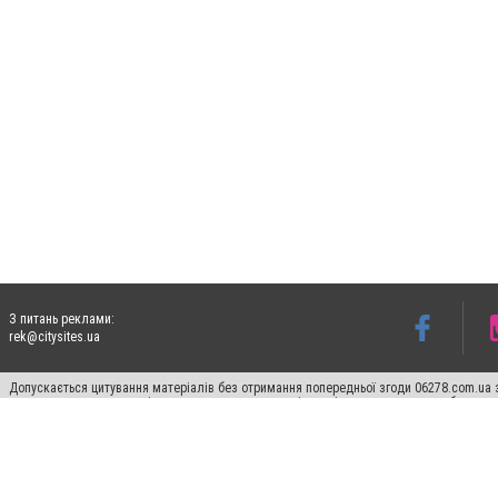
З питань реклами:
rek@citysites.ua
Допускається цитування матеріалів без отримання попередньої згоди 06278.com.ua з
для пошукових систем гіперпосилання на цитовані статті не нижче другого абзацу в
Матеріали з плашками "Новини компаній", "Промо", "Партнерський матеріал", "Партнер
Реклама на сайті
Франшиза 