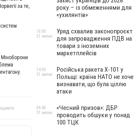
захист українців до 2028
рвегії за те,
року – із обмеженнями для
«ухилянтів»
 систем
Уряд схвалив законопроєкт
16:00
31 липня
для запровадження ПДВ на
товари з іноземних
маркетплейсів
і Міноборони
облема
Російська ракета Х-101 у
14:00
Пентагону.
31 липня
Польщі: країна НАТО не хоче
визнавати, що була ціллю
атаки
«Чесний призов»: ДБР
 оцінити
09:40
31 липня
проводить обшуки у понад
100 ТЦК