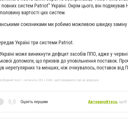
овних систем Patriot" Україні. Окрім цього, він подякував Но
половину вартості цих систем.
анськими союзниками ми робимо можливою швидку заміну
ередав Україні три системи
Patriot.
 Україні може виникнути дефіцит засобів ППО, адже у червн
кової допомоги, що призвів до уповільнення поставок. Пр
ів нерегулярних та менших, ніж очікувалось, поставок від 
бхідний текст і натисніть Ctrl + Enter, щоб повідомити про це редакцію
0,0
Оцініть першим
Авторизуйтесь
, щоб