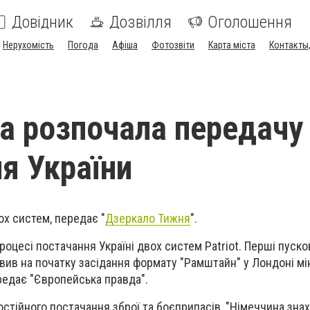
Довідник
Дозвілля
Оголошення
Нерухомість
Погода
Афіша
Фотозвіти
Карта міста
Контакты,
а розпочала передачу
ля України
х систем, передає "
Дзеркало Тижня
".
оцесі постачання Україні двох систем Patriot. Перші пуско
вив на початку засідання формату "Рамштайн" у Лондоні мі
редає "Європейська правда".
остійного постачання зброї та боєприпасів, "Німеччина зна