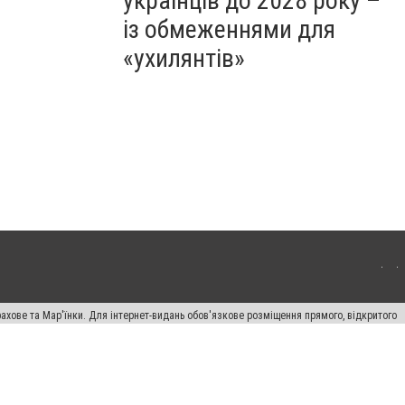
українців до 2028 року –
із обмеженнями для
«ухилянтів»
ахове та Мар'їнки. Для інтернет-видань обов'язкове розміщення прямого, відкритого
лама" публікуються на правах реклами.
авила сайту
Автори проєкту