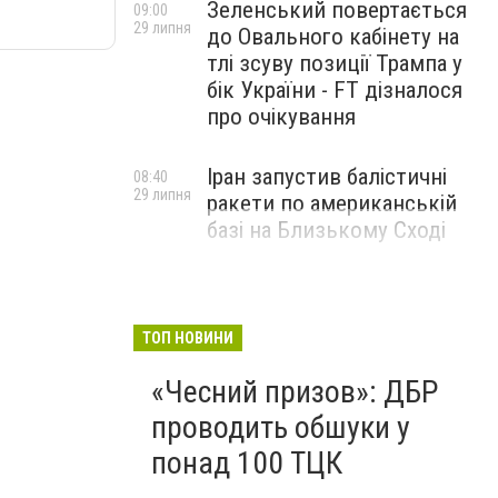
Зеленський повертається
09:00
29 липня
до Овального кабінету на
тлі зсуву позиції Трампа у
бік України - FT дізналося
про очікування
Іран запустив балістичні
08:40
29 липня
ракети по американській
базі на Близькому Сході
ТОП НОВИНИ
«Чесний призов»: ДБР
проводить обшуки у
понад 100 ТЦК