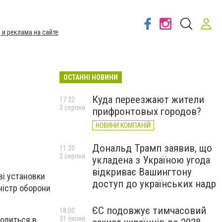
 и реклама на сайте
ОСТАННІ НОВИНИ
Куда переезжают жители
17:32
3 серпня
прифронтовых городов?
НОВИНИ КОМПАНІЙ
Дональд Трамп заявив, що
11:20
2 серпня
укладена з Україною угода
відкриває Вашингтону
ві установки
доступ до українських надр
ністр оборони
ЄС подовжує тимчасовий
18:00
31 липня
ходиться в