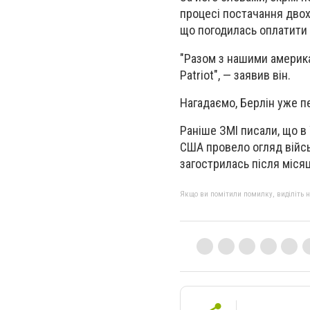
процесі постачання двох п
що погодилась оплатити 
"Разом з нашими америк
Patriot", — заявив він.
Нагадаємо, Берлін уже п
Раніше ЗМІ писали, що в
США провело огляд війсь
загострилась після місяц
Якщо ви помітили помилку, виділіть нео