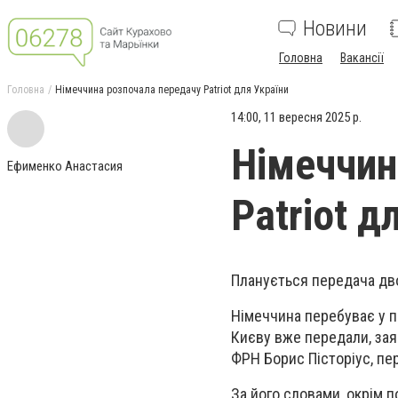
Новини
Головна
Вакансії
Головна
Німеччина розпочала передачу Patriot для України
14:00, 11 вересня 2025 р.
Німеччин
Ефименко Анастасия
Patriot д
Планується передача дво
Німеччина перебуває у пр
Києву вже передали, зая
ФРН Борис Пісторіус, пе
За його словами, окрім п