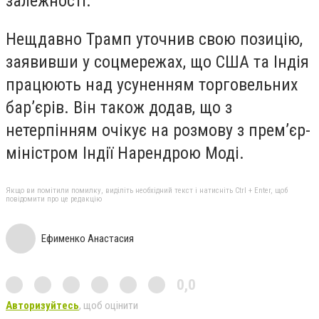
залежності.
Нещдавно Трамп уточнив свою позицію,
заявивши у соцмережах, що США та Індія
працюють над усуненням торговельних
бар’єрів. Він також додав, що з
нетерпінням очікує на розмову з прем’єр-
міністром Індії Нарендрою Моді.
Якщо ви помітили помилку, виділіть необхідний текст і натисніть Ctrl + Enter, щоб
повідомити про це редакцію
Ефименко Анастасия
0,0
Авторизуйтесь
, щоб оцінити