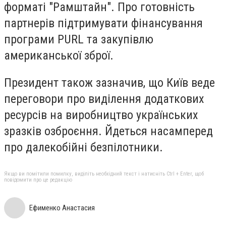
форматі "Рамштайн". Про готовність
партнерів підтримувати фінансування
програми PURL та закупівлю
американської зброї.
Президент також зазначив, що Київ веде
переговори про виділення додаткових
ресурсів на виробництво українських
зразків озброєння. Йдеться насамперед
про далекобійні безпілотники.
Якщо ви помітили помилку, виділіть необхідний текст і натисніть Ctrl + Enter, щоб
повідомити про це редакцію
Ефименко Анастасия