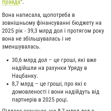
правда
".
Вона написала, що
потреба в
зовнішньому фінансуванні бюджету на
2025 рік - 39,3 млрд дол і протягом року
вона не збільшувалась і не
зменшувалась.
30,6 млрд дол – це гроші, які вже
надійшли на рахунки Уряду в
Нацбанку.
8,7 млрд – це гроші, про які є
домовленості і вони надійдуть від
партнерів в 2025 році.
Підласа зазначає, що 8,7 млрд дол є