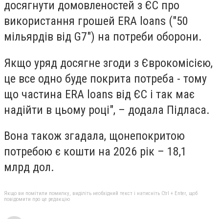
досягнути домовленостей з ЄС про
використання грошей ERA loans ("50
мільярдів від G7") на потреби оборони.
Якщо уряд досягне згоди з Єврокомісією,
це все одно буде покрита потреба - тому
що частина ERA loans від ЄС і так має
надійти в цьому році", – додала Підласа.
Вона також згадала, що
непокритою
потребою є кошти на 2026 рік – 18,1
млрд дол.
Якщо ви помітили помилку, виділіть необхідний текст і натисніть Ctrl + Enter, щоб
повідомити про це редакцію