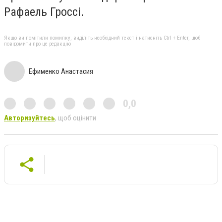
Рафаель Гроссі.
Якщо ви помітили помилку, виділіть необхідний текст і натисніть Ctrl + Enter, щоб
повідомити про це редакцію
Ефименко Анастасия
0,0
Авторизуйтесь
, щоб оцінити