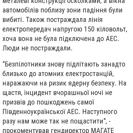
металеві конструкції осколками, а вікна
автомобілів поблизу зони падіння були
вибиті. Також постраждала лінія
електропередач напругою 150 кіловольт,
хоча вона не була підключена до АЕС.
Люди не постраждали.
"Безпілотники знову підлітають занадто
близько до атомних електростанцій,
наражаючи на ризик ядерну безпеку. На
щастя, інцидент вчорашньої ночі не
призвів до пошкоджень самої
Південноукраїнської АЕС. Наступного
разу нам може так не пощастити", -
прокоментував гендиректор МАГАТЕ