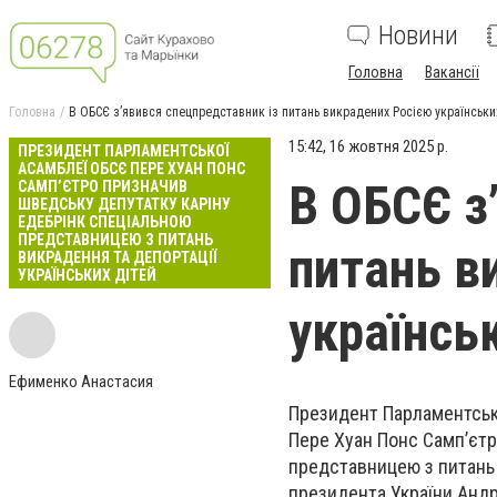
Новини
Головна
Вакансії
Головна
В ОБСЄ з’явився спецпредставник із питань викрадених Росією українськи
15:42, 16 жовтня 2025 р.
ПРЕЗИДЕНТ ПАРЛАМЕНТСЬКОЇ
АСАМБЛЕЇ ОБСЄ ПЕРЕ ХУАН ПОНС
В ОБСЄ з
САМП’ЄТРО ПРИЗНАЧИВ
ШВЕДСЬКУ ДЕПУТАТКУ КАРІНУ
ЕДЕБРІНК СПЕЦІАЛЬНОЮ
ПРЕДСТАВНИЦЕЮ З ПИТАНЬ
питань в
ВИКРАДЕННЯ ТА ДЕПОРТАЦІЇ
УКРАЇНСЬКИХ ДІТЕЙ
українсь
Ефименко Анастасия
Президент Парламентсько
Пере Хуан Понс Самп’єтр
представницею з питань 
президента України Анд