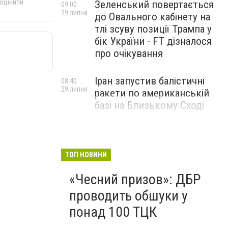
 оцінити
Зеленський повертається
09:00
29 липня
до Овального кабінету на
тлі зсуву позиції Трампа у
бік України - FT дізналося
про очікування
Іран запустив балістичні
08:40
29 липня
ракети по американській
базі на Близькому Сході
ТОП НОВИНИ
«Чесний призов»: ДБР
проводить обшуки у
понад 100 ТЦК