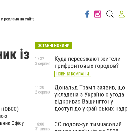
 и реклама на сайте
ОСТАННІ НОВИНИ
ик із
Куда переезжают жители
17:32
3 серпня
прифронтовых городов?
НОВИНИ КОМПАНІЙ
Дональд Трамп заявив, що
11:20
2 серпня
укладена з Україною угода
відкриває Вашингтону
доступ до українських надр
пі (ОБСЄ)
ною
івник Офісу
ЄС подовжує тимчасовий
18:00
31 липня