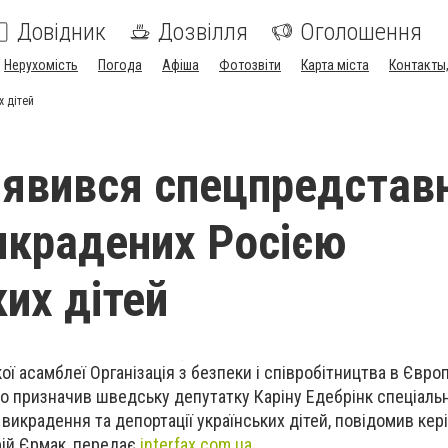
Довідник
Дозвілля
Оголошення
Нерухомість
Погода
Афіша
Фотозвіти
Карта міста
Контакты,
х дітей
’явився спецпредставн
икрадених Росією
ких дітей
ї асамблеї Організація з безпеки і співробітництва в Євро
о призначив шведську депутатку Каріну Едебрінк спеціаль
викрадення та депортації українських дітей, повідомив кер
рій Єрмак, передає
interfax.com.ua
.