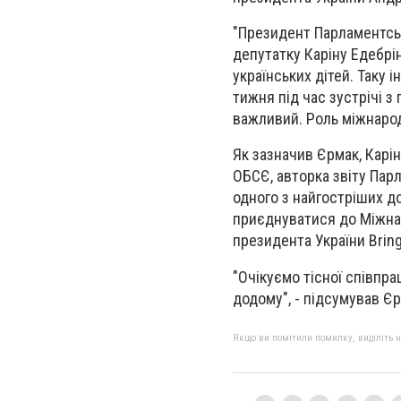
"Президент Парламентсь
депутатку Каріну Едебрі
українських дітей. Таку
тижня під час зустрічі 
важливий. Роль міжнародн
Як зазначив Єрмак, Карін
ОБСЄ, авторка звіту Пар
одного з найгостріших д
приєднуватися до Міжнаро
президента України Bring 
"Очікуємо тісної співпр
додому", - підсумував Єр
Якщо ви помітили помилку, виділіть нео