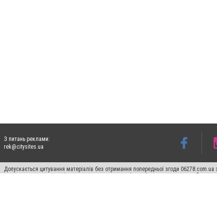
З питань реклами:
rek@citysites.ua
Допускається цитування матеріалів без отримання попередньої згоди 06278.com.ua з
для пошукових систем гіперпосилання на цитовані статті не нижче другого абзацу в
Матеріали з плашками "Новини компаній", "Промо", "Партнерський матеріал", "Партнер
Реклама на сайті
Франшиза 