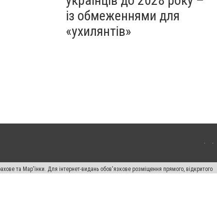
українців до 2028 року –
із обмеженнями для
«ухилянтів»
ахове та Мар'їнки. Для інтернет-видань обов'язкове розміщення прямого, відкритого
лама" публікуються на правах реклами.
авила сайту
Автори проєкту