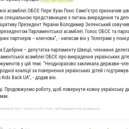
кої асамблеї ОБСЄ Пере Хуан Понс Самп’єтро призначив ш
нк спеціальною представницею з питань викрадення та депо
 ініціативу Президент України Володимир Зеленський озвучи
з президентом Парламентської асамблеї. Голос ОБСЄ та парл
их партнерів – ключова", - написав він у Телеграмі у понед
а Едебрінк – депутатка парламенту Швеції, членкиня делегац
ламентської асамблеї ОБСЄ про викрадення українських діте
окументів у цій темі. "Неодноразово закликала держави-чл
дної коаліції за повернення українських дітей і підтримува
Kids Back UA", - додав він.
аці. Продовжуємо роботу, щоб повернути кожну українську д
мак.
бхідний текст і натисніть Ctrl + Enter, щоб повідомити про це редакцію