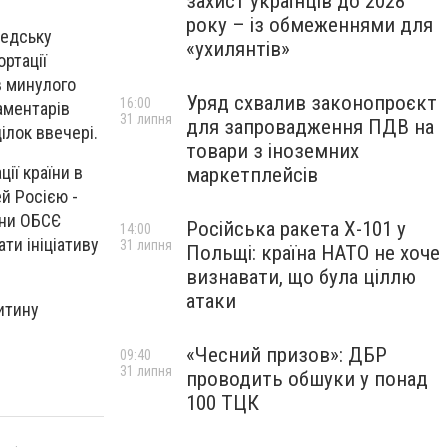
захист українців до 2028
року – із обмеженнями для
ведську
«ухилянтів»
ртації
в минулого
Уряд схвалив законопроєкт
16:00
аментарів
31 липня
для запровадження ПДВ на
ілок ввечері.
товари з іноземних
ії країни в
маркетплейсів
й Росією -
ени ОБСЄ
Російська ракета Х-101 у
14:00
ти ініціативу
31 липня
Польщі: країна НАТО не хоче
визнавати, що була ціллю
атаки
итину
«Чесний призов»: ДБР
09:40
31 липня
проводить обшуки у понад
100 ТЦК