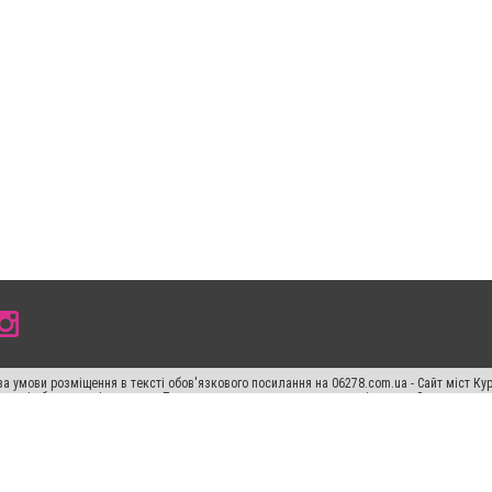
а умови розміщення в тексті обов'язкового посилання на 06278.com.ua - Сайт міст Кур
 тексті або в якості джерела. Порушення виняткових прав переслідується Законом.
ський спецпроєкт", "Політичні новини", "Пресреліз", "PR", "Офіційно", "Політична рек
"CitySites"
Правила класифайд
Редакційна політика
Політика конфіденційності
Пр