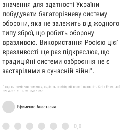
значення для здатності України
побудувати багаторівневу систему
оборони, яка не залежить від жодного
типу зброї, що робить оборону
вразливою. Використання Росією цієї
вразливості ще раз підкреслює, що
традиційні системи озброєння не є
застарілими в сучасній війні".
Якщо ви помітили помилку, виділіть необхідний текст і натисніть Ctrl + Enter, щоб
повідомити про це редакцію
Ефименко Анастасия
0,0