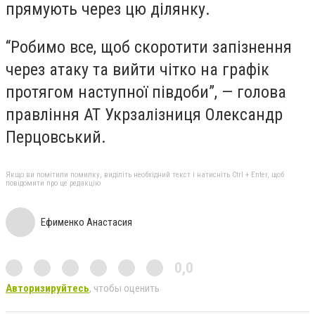
прямують через цю ділянку.
“Робимо все, щоб скоротити запізнення
через атаку та вийти чітко на графік
протягом наступної півдоби”, — голова
правління АТ Укрзалізниця Олександр
Перцовський.
Якщо ви помітили помилку, виділіть необхідний текст і натисніть Ctrl + Enter, щоб
повідомити про це редакцію
Ефименко Анастасия
0,0
Авторизируйтесь
, чтобы оценить