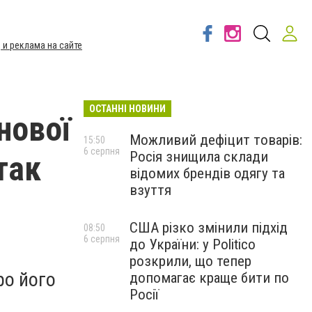
 и реклама на сайте
ОСТАННІ НОВИНИ
нової
Можливий дефіцит товарів:
15:50
6 серпня
Росія знищила склади
так
відомих брендів одягу та
взуття
США різко змінили підхід
08:50
6 серпня
до України: у Politico
розкрили, що тепер
ро його
допомагає краще бити по
Росії