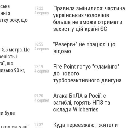
йська
Правила змінилися: частина
17:22
нні з
4 серпня
українських чоловіків
тку року, що
більше не зможе отримати
захист у цій країні ЄС
"Резерв+" не працює: що
16:55
4 серпня
 5,5 метра. Це
відомо
еність і
а", що
Fire Point готує "Фламінго"
12:19
изько 90 кг,
4 серпня
до нового
турбореактивного двигуна
Атака БпЛА в Росії: є
09:20
4 серпня
загиблі, горять НПЗ та
склади Wildberries
зи буде
Куда переезжают жители
17:32
тком ситуації