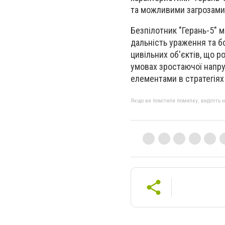
та можливими загрозами,
Безпілотник "Герань-5" м
дальність ураження та б
цивільних об'єктів, що 
умовах зростаючої напруж
елементами в стратегіях 
Якщо ви помітили помилку, виділіть нео