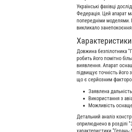
Українські фахівці дослі
Федерація. Цей апарат ма
попередніми моделями. П
викликало занепокоєння 
Характеристики
Довжина безпілотника "Ге
робить його помітно біл
виявлення. Апарат оснащ
підвищує точність його з
що є серйозним фактором
Заявлена дальність
Використання з авіа
Можливість оснащен
Детальний аналіз констр
оприлюднено в розділі "
характеристики "Герань-5