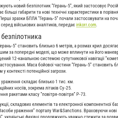
джують новий безпілотник "Герань-5", який застосовує Росі
є більші габарити та нові технічні характеристики в порівня
ерші зразки БПЛА "Герань-5" почали застосовувати на поча
серед військових аналітиків, передає
inkorr.com
.
 безпілотника
рань-5" становить близько 6 метрів, а розмах крил досягає
ьшим за попередні моделі, що може вплинути на його маневр
ений 12-канальною системою супутникової навігації "комет
астосування. Маса бойової частини "Герань-5" становить бл
 у контексті потенційної загрози.
 ураження складає близько 1 тис. км.
ційних носіїв, зокрема літаків Су-25.
ня ракетами класу "повітря-повітря" Р-73.
укції, складових елементів та електронної компонентної ба
Засоби ураження" порталу War&Sanctions. Враховуючи нові
", українські фахівці продовжують уважно стежити за розви