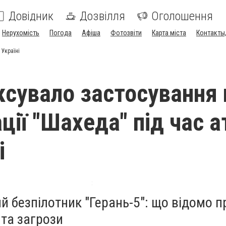
Довідник
Дозвілля
Оголошення
Нерухомість
Погода
Афіша
Фотозвіти
Карта міста
Контакты,
 Україні
ксувало застосування 
ції "Шахеда" під час а
і
й безпілотник "Герань-5": що відомо п
та загрози