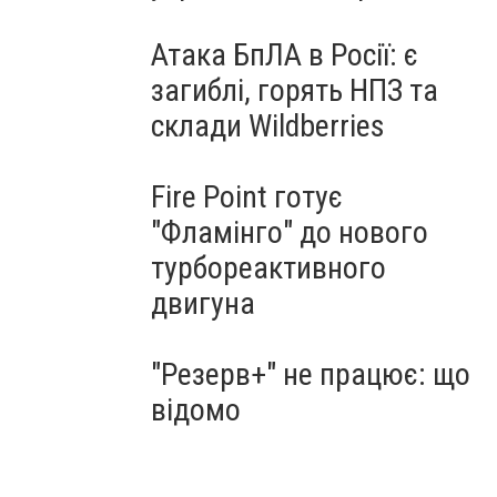
Атака БпЛА в Росії: є
загиблі, горять НПЗ та
склади Wildberries
Fire Point готує
"Фламінго" до нового
турбореактивного
двигуна
"Резерв+" не працює: що
відомо