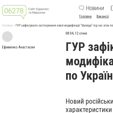
Новини
Головна
Вакансії
Головна
ГУР зафіксувало застосування нової модифікації "Шахеда" під час атак по
08:04, 12 січня
ГУР зафі
Ефименко Анастасия
модифіка
по Україн
Новий російськи
характеристики 