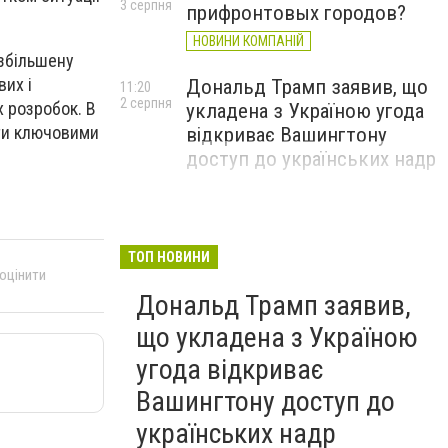
3 серпня
прифронтовых городов?
НОВИНИ КОМПАНІЙ
 збільшену
вих і
Дональд Трамп заявив, що
11:20
2 серпня
х розробок. В
укладена з Україною угода
ати ключовими
відкриває Вашингтону
доступ до українських надр
ТОП НОВИНИ
 оцінити
Дональд Трамп заявив,
що укладена з Україною
угода відкриває
Вашингтону доступ до
українських надр