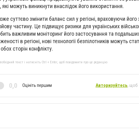
 які можуть виникнути внаслідок його використання.
оже суттєво змінити баланс сил у регіоні, враховуючи його
ойову частину. Це підвищує ризики для українських військо
робить важливим моніторинг його застосування та подальши
еності в регіоні, нові технології безпілотників можуть ст
обох сторін конфлікту.
бхідний текст і натисніть Ctrl + Enter, щоб повідомити про це редакцію
0,0
Оцініть першим
Авторизуйтесь
, щоб