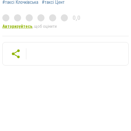
#таксі Клочківська
#таксі Цент
0,0
Авторизуйтесь
, щоб оцінити