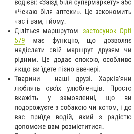
водієві: «Заїзд біля супермаркету» або
«Чекаю біля аптеки». Це зекономить
час і вам, і йому.
Діліться маршрутом:
застосунок Opti
579
має функцію, що дозволяє
надіслати свій маршрут друзям чи
рідним. Це додає спокою, особливо
якщо ви їдете пізно ввечері.
Тварини - наші друзі. Харків’яни
люблять своїх улюбленців. Просто
вкажіть у замовленні, що ви
подорожуєте з собакою чи котом, і до
вас приїде водій, який з радістю
допоможе вам розміститися.