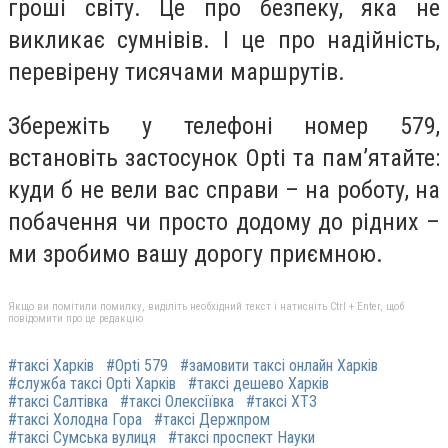
гроші світу. Це про безпеку, яка не
викликає сумнівів. І це про надійність,
перевірену тисячами маршрутів.
Збережіть у телефоні номер 579,
встановіть застосунок Opti та пам’ятайте:
куди б не вели вас справи – на роботу, на
побачення чи просто додому до рідних –
ми зробимо вашу дорогу приємною.
Якщо ви помітили помилку, виділіть необхідний текст і натисніть Ctrl + Enter, щоб
повідомити про це редакцію
#таксі Харків
#Opti 579
#замовити таксі онлайн Харків
#служба таксі Opti Харків
#таксі дешево Харків
#таксі Салтівка
#таксі Олексіївка
#таксі ХТЗ
#таксі Холодна Гора
#таксі Держпром
#таксі Сумська вулиця
#таксі проспект Науки