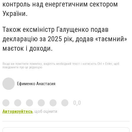
контроль над енергетичним сектором
України.
Також ексміністр Галущенко подав
декларацію за 2025 рік, додав «таємний»
маєток і доходи.
Якщо ви помітили помилку, виділіть необхідний текст і натисніть Ctrl + Enter, щоб
повідомити про це редакцію
Ефименко Анастасия
0,0
Авторизуйтесь
, щоб оцінити