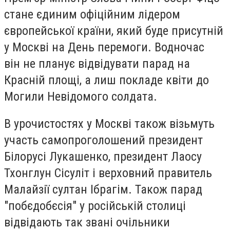
стане єдиним офіційним лідером
європейської країни, який буде присутній
у Москві на День перемоги. Водночас
він не планує відвідувати парад на
Красній площі, а лиш покладе квіти до
Могили Невідомого солдата.
В урочистостях у Москві також візьмуть
участь самопроголошений президент
Білорусі Лукашенко, президент Лаосу
Тхонглун Сісуліт і верховний правитель
Малайзії султан Ібрагім. Також парад
"побєдобєсія" у російській столиці
відвідають так звані очільники