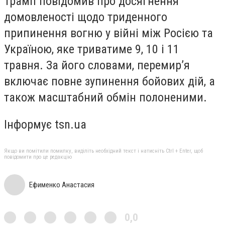
Трамп повідомив про досягнення
домовленості щодо триденного
припинення вогню у війні між Росією та
Україною, яке триватиме 9, 10 і 11
травня. За його словами, перемир’я
включає повне зупинення бойових дій, а
також масштабний обмін полоненими.
Інформує tsn.ua
Якщо ви помітили помилку, виділіть необхідний текст і натисніть Ctrl + Enter, щоб
повідомити про це редакцію
Ефименко Анастасия
0,0