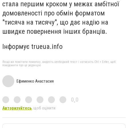
стала першим кроком у межах амбітної
домовленості про обмін форматом
"тисяча на тисячу", що дає надію на
швидке повернення інших бранців.
Інформує trueua.info
Якщо ви помітили помилку, виділіть необхідний текст і натисніть Ctrl + Enter, щоб
повідомити про це редакцію
Ефименко Анастасия
0,0
Авторизуйтесь
, щоб оцінити