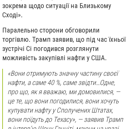
зокрема щодо ситуації на Близькому
Сході».
Паралельно сторони обговорили
торгівлю. Трамп заявив, що під час їхньої
зустрічі Сі погодився розглянути
можливість закупівлі нафти у США.
«Вони отримують значну частину своєї
нафти, а саме 40 %, саме звідти…Одне,
про що, як я вважаю, ми домовилися, —
це те, що вони погодилися, вони хочуть
купувати нафту у Сполучених Штатах,
вони поїдуть до Техасу», — заявив Трамп
в інтерв’ю Шону Ганніті, маючи на увазі