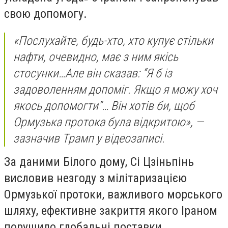
свою допомогу.
«Послухайте, будь-хто, хто купує стільки
нафти, очевидно, має з ним якісь
стосунки…Але він сказав: “Я б із
задоволенням допоміг. Якщо я можу хоч
якось допомогти”… Він хотів би, щоб
Ормузька протока була відкритою», —
зазначив Трамп у відеозаписі.
За даними Білого дому, Сі Цзіньпінь
висловив незгоду з мілітаризацією
Ормузької протоки, важливого морського
шляху, ефективне закриття якого Іраном
порушило глобальні поставки