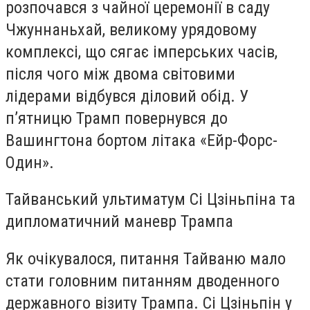
розпочався з чайної церемонії в саду
Чжуннаньхай, великому урядовому
комплексі, що сягає імперських часів,
після чого між двома світовими
лідерами відбувся діловий обід. У
п’ятницю Трамп повернувся до
Вашингтона бортом літака «Ейр-Форс-
Один».
Тайванський ультиматум Сі Цзіньпіна та
дипломатичний маневр Трампа
Як очікувалося, питання Тайваню мало
стати головним питанням дводенного
державного візиту Трампа. Сі Цзіньпін у