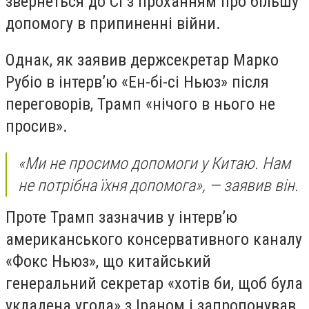
звернеться до Сі з проханням про більшу
допомогу в припиненні війни.
Однак, як заявив держсекретар Марко
Рубіо в інтерв’ю «Ен-бі-сі Ньюз» після
переговорів, Трамп «нічого в нього не
просив».
«Ми не просимо допомоги у Китаю. Нам
не потрібна їхня допомога», — заявив він.
Проте Трамп зазначив у інтерв’ю
американського консервативного каналу
«Фокс Ньюз», що китайський
генеральний секретар «хотів би, щоб була
укладена угода» з Іраном і запропонував