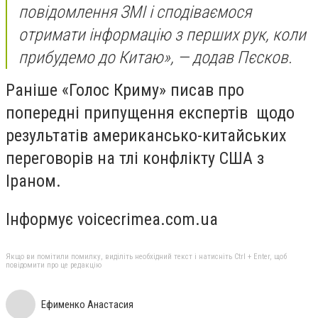
повідомлення ЗМІ і сподіваємося
отримати інформацію з перших рук, коли
прибудемо до Китаю», — додав Пєсков.
Раніше «Голос Криму» писав про
попередні припущення експертів щодо
результатів американсько-китайських
переговорів на тлі конфлікту США з
Іраном.
Інформує voicecrimea.com.ua
Якщо ви помітили помилку, виділіть необхідний текст і натисніть Ctrl + Enter, щоб
повідомити про це редакцію
Ефименко Анастасия