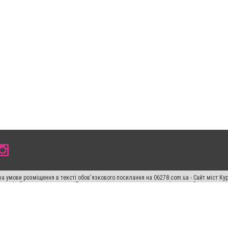
а умови розміщення в тексті обов'язкового посилання на 06278.com.ua - Сайт міст Кур
 тексті або в якості джерела. Порушення виняткових прав переслідується Законом.
ський спецпроєкт", "Політичні новини", "Пресреліз", "PR", "Офіційно", "Політична рек
"CitySites"
Правила класифайд
Редакційна політика
Політика конфіденційності
Пр