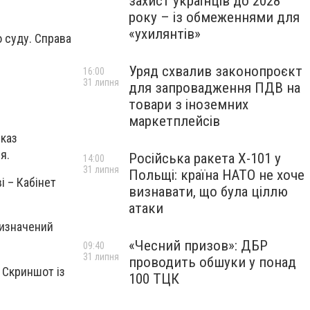
захист українців до 2028
року – із обмеженнями для
«ухилянтів»
о суду. Справа
Уряд схвалив законопроєкт
16:00
31 липня
для запровадження ПДВ на
товари з іноземних
маркетплейсів
указ
я.
Російська ракета Х-101 у
14:00
31 липня
Польщі: країна НАТО не хоче
і – Кабінет
визнавати, що була ціллю
атаки
визначений
«Чесний призов»: ДБР
09:40
31 липня
проводить обшуки у понад
/ Скриншот із
100 ТЦК