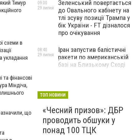
Зеленський повертається
 який Тимур
09:00
29 липня
до Овального кабінету на
нкційного
тлі зсуву позиції Трампа у
бік України - FT дізналося
про очікування
ї схеми в
Іран запустив балістичні
зації
08:40
29 липня
ракети по американській
за укладання
базі на Близькому Сході
і та фінансові
ура Міндіча,
колишнього
ТОП НОВИНИ
«Чесний призов»: ДБР
зазначили, що
проводить обшуки у
понад 100 ТЦК
та