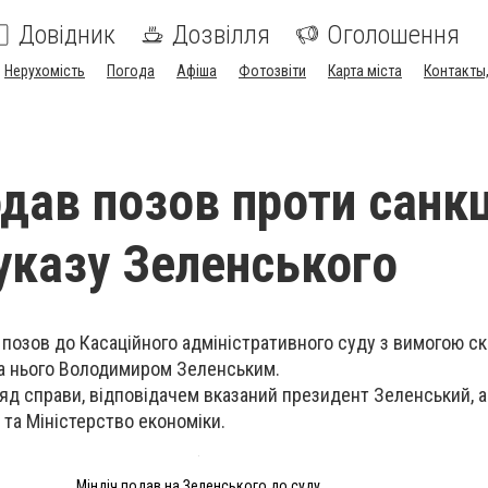
Довідник
Дозвілля
Оголошення
Нерухомість
Погода
Афіша
Фотозвіти
Карта міста
Контакты,
одав позов проти санкц
указу Зеленського
 позов до Касаційного адміністративного суду з вимогою с
 на нього Володимиром Зеленським.
яд справи, відповідачем вказаний президент Зеленський, а
 та Міністерство економіки.
Міндіч подав на Зеленського до суду