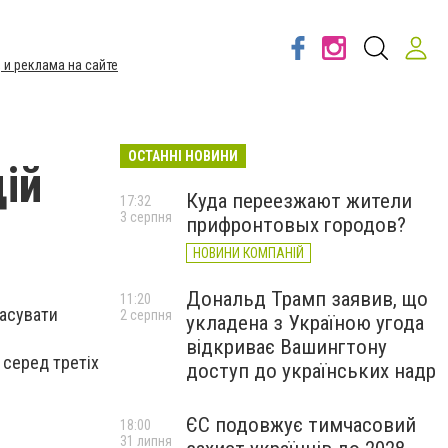
 и реклама на сайте
ОСТАННІ НОВИНИ
ій
Куда переезжают жители
17:32
3 серпня
прифронтовых городов?
НОВИНИ КОМПАНІЙ
Дональд Трамп заявив, що
11:20
касувати
2 серпня
укладена з Україною угода
відкриває Вашингтону
 серед третіх
доступ до українських надр
ЄС подовжує тимчасовий
18:00
31 липня