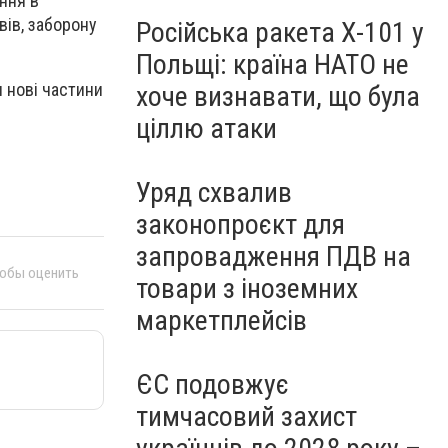
ння в
вів, заборону
Російська ракета Х-101 у
Польщі: країна НАТО не
 нові частини
хоче визнавати, що була
ціллю атаки
Уряд схвалив
законопроєкт для
запровадження ПДВ на
тобы оценить
товари з іноземних
маркетплейсів
ЄС подовжує
тимчасовий захист