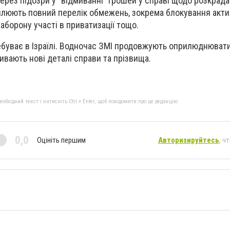
рез підозри у "відмиванні" грошей у справі щодо розкрада
оплюють повний перелік обмежень, зокрема блокування акти
заборону участі в приватизації тощо.
ебуває в Ізраїлі. Водночас ЗМІ продовжують оприлюднювати
ливають нові деталі справи та прізвища.
бхідний текст і натисніть Ctrl + Enter, щоб повідомити про це редакцію
0,0
Оцініть першим
Авторизируйтесь
, ч