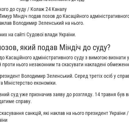
кого до суду / Колаж 24 Каналу
 Тимур Міндіч подав позов до Касаційного адміністративног
 наклав Володимир Зеленський на нього.
них на сайті Судової влади України.
озов, який подав Міндіч до суду?
до Касаційного адміністративного суду з вимогою визнати 
 проти нього незаконним та скасувати накладені обмеженн
резидент Володимир Зеленський. Серед третіх осіб у справ
та Міністерство економіки.
вний суд уже призначив заяву до розгляду. 14 травня був 
ядатиме справу.
касування санкцій, які наклав на нього президент України 
аїни