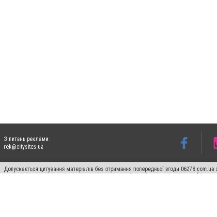
З питань реклами:
rek@citysites.ua
Допускається цитування матеріалів без отримання попередньої згоди 06278.com.ua з
для пошукових систем гіперпосилання на цитовані статті не нижче другого абзацу в
Матеріали з плашками "Новини компаній", "Промо", "Партнерський матеріал", "Партнер
Реклама на сайті
Франшиза 