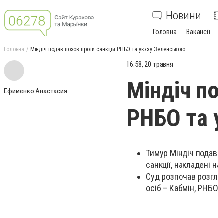
Новини
Головна
Вакансії
Головна
Міндіч подав позов проти санкцій РНБО та указу Зеленського
16:58, 20 травня
Міндіч п
Ефименко Анастасия
РНБО та 
Тимур Міндіч подав
санкції, накладені
Суд розпочав розгл
осіб – Кабмін, РНБО