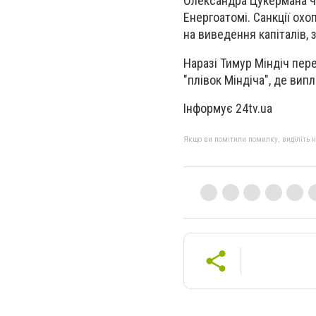
Олександра Цукермана че
Енергоатомі. Санкції ох
на виведення капіталів, 
Наразі Тимур Міндіч пер
"плівок Міндіча", де вип
Інформує 24tv.ua
Якщо ви помітили помилку, виділіть нео