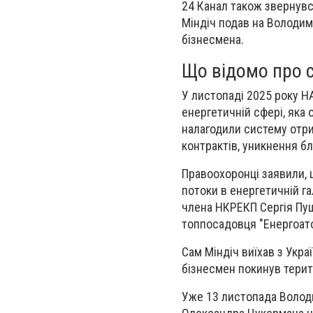
24 Канал також звернувс
Міндіч подав на Володим
бізнесмена.
Що відомо про с
У листопаді 2025 року Н
енергетичній сфері, яка 
налагодили систему отри
контрактів, уникнення б
Правоохоронці заявили, щ
потоки в енергетичній г
члена НКРЕКП Сергія Пуш
топпосадовця "Енергоат
Сам Міндіч виїхав з Укра
бізнесмен покинув терит
Уже 13 листопада Володи