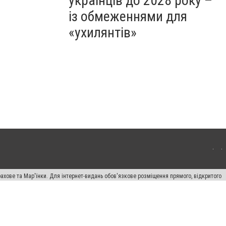
українців до 2028 року –
із обмеженнями для
«ухилянтів»
ахове та Мар'їнки. Для інтернет-видань обов'язкове розміщення прямого, відкритого
лама" публікуються на правах реклами.
авила сайту
Автори проєкту