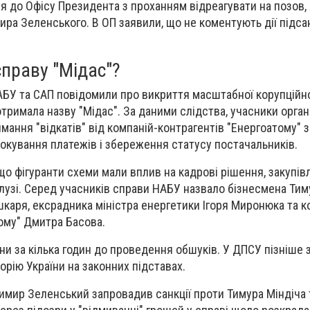
я до Офісу Президента з проханням відреагувати на позов,
ира Зеленського. В ОП заявили, що не коментують дії підса
праву "Мідас"?
АБУ та САП повідомили про викриття масштабної корупційно
отримала назву "Мідас". За даними слідства, учасники органі
мання "відкатів" від компаній-контрагентів "Енергоатому" 
локування платежів і збереження статусу постачальників.
о фігуранти схеми мали вплив на кадрові рішення, закупівл
алузі. Серед учасників справи НАБУ назвало бізнесмена Тим
каря, ексрадника міністра енергетики Ігоря Миронюка та 
ому" Дмитра Басова.
їни за кілька годин до проведення обшуків. У ДПСУ пізніше 
орію України на законних підставах.
мир Зеленський запровадив санкції проти Тимура Міндіча 