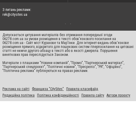
З питань реклами:
rek@citysites.ua
Допускається цитування матеріалів без отримання попередньої згоди
06278.com.ua за умови розміщення в тексті обов'язкового посилання на
06278.com.ua - Сайт міст Курахове та Мар'їнки. Для інтернет-видань обов'язкове
розміщення прямого, відкритого для пошукових систем гіперпосилання на цитовані
статті не нижче другого абзацу в тексті або в якості джерела. Порушення
виняткових прав переслідується Законом.
Матеріали з плашками "Новини компаній", "Промо", "Партнерський матеріал",
"Партнерський спецпроєкт", "Політичні новини", "Пресреліз", "PR", "Офіційно",
"Політична реклама" публікуються на правах реклами.
Реклама на сайті
Франшиза "CitySites"
Правила класифайд
Редакційна політика
Політика конфіденційності
Правила сайту
Автори проєкту