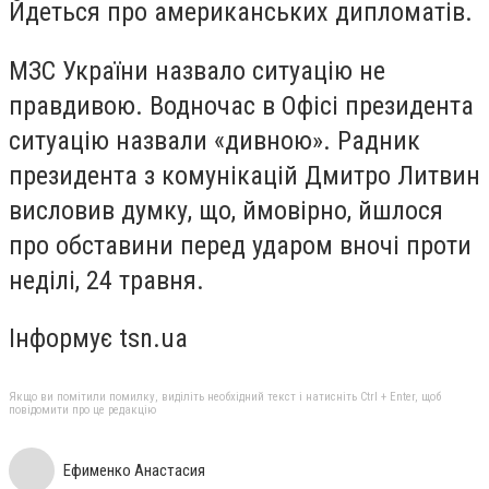
Йдеться про американських дипломатів.
МЗС України назвало ситуацію не
правдивою. Водночас в Офісі президента
ситуацію назвали «дивною». Радник
президента з комунікацій Дмитро Литвин
висловив думку, що, ймовірно, йшлося
про обставини перед ударом вночі проти
неділі, 24 травня.
Інформує tsn.ua
Якщо ви помітили помилку, виділіть необхідний текст і натисніть Ctrl + Enter, щоб
повідомити про це редакцію
Ефименко Анастасия