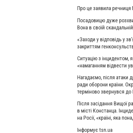
Про це заявила речниця 
Посадовицю дуже розхви
Вона в своїй скандальні
«Заходи у відповідь у зв
закриттям генконсульств
Ситуацію з інцидентом, я
«намаганням відвести ува
Нагадаємо, після атаки 
ради оборони країни. Окр
терміново звернувся до 
Після засідання Вищої 
в місті Констанца. Інцид
на Росії, «країні, яка по
Інформує tsn.ua