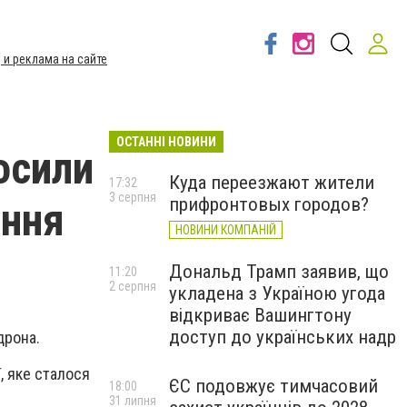
 и реклама на сайте
ОСТАННІ НОВИНИ
лосили
Куда переезжают жители
17:32
3 серпня
прифронтовых городов?
ання
НОВИНИ КОМПАНІЙ
Дональд Трамп заявив, що
11:20
2 серпня
укладена з Україною угода
відкриває Вашингтону
доступ до українських надр
дрона.
, яке сталося
ЄС подовжує тимчасовий
18:00
31 липня