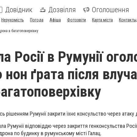
Довідник
Дозвілля
Оголошення
Нерухомість
Погода
Афіша
Фотозвіти
Карта міста
Контакты,
дрона в багатоповерхівку
а Росії в Румунії ого
 нон ґрата після влуч
багатоповерхівку
сь рішенням Румунії закрити їхнє консульство через атаку 
ла Румунії відповіддю через закриття генконсульства Росії
дрона по будинку в румунському місті Галац.