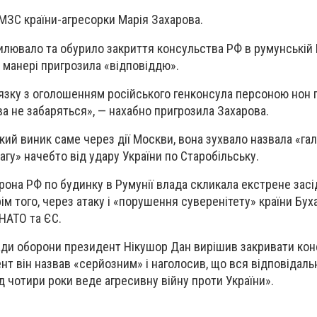
МЗС країни-агресорки Марія Захарова.
лювало та обурило закриття консульства РФ в румунській 
й манері пригрозила «відповіддю».
’язку з оголошенням російського генконсула персоною нон г
а не забаряться», — нахабно пригрозила Захарова.
кий виник саме через дії Москви, вона зухвало назвала «гал
гу» начебто від удару України по Старобільську.
дрона РФ по будинку в Румунії влада скликала екстрене зас
ім того, через атаку і «порушення суверенітету» країни Бух
НАТО та ЄС.
ради оборони президент Нікушор Дан вирішив закривати ко
ент він назвав «серйозним» і наголосив, що вся відповідаль
над чотири роки веде агресивну війну проти України».