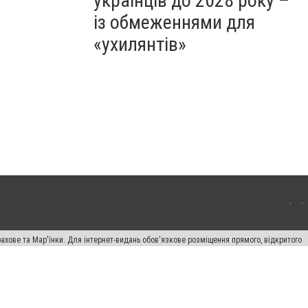
українців до 2028 року –
із обмеженнями для
«ухилянтів»
ахове та Мар'їнки. Для інтернет-видань обов'язкове розміщення прямого, відкритого
лама" публікуються на правах реклами.
авила сайту
Автори проєкту