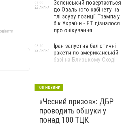
Зеленський повертається
09:00
29 липня
до Овального кабінету на
тлі зсуву позиції Трампа у
бік України - FT дізналося
про очікування
 оцінити
Іран запустив балістичні
08:40
29 липня
ракети по американській
базі на Близькому Сході
ТОП НОВИНИ
«Чесний призов»: ДБР
проводить обшуки у
понад 100 ТЦК