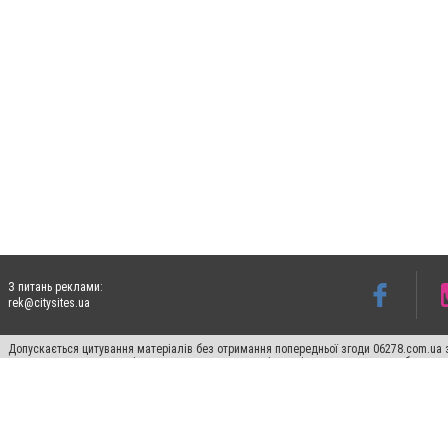
З питань реклами:
rek@citysites.ua
Допускається цитування матеріалів без отримання попередньої згоди 06278.com.ua з
для пошукових систем гіперпосилання на цитовані статті не нижче другого абзацу в
Матеріали з плашками "Новини компаній", "Промо", "Партнерський матеріал", "Партнер
Реклама на сайті
Франшиза 