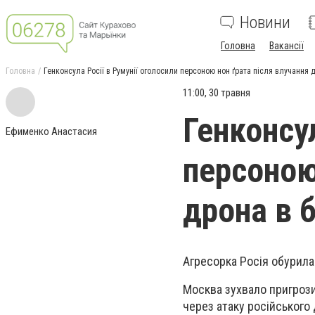
Новини
Головна
Вакансії
Головна
Генконсула Росії в Румунії оголосили персоною нон ґрата після влучання 
11:00, 30 травня
Генконсул
Ефименко Анастасия
персоною
дрона в 
Агресорка Росія обурила
Москва зухвало пригрози
через атаку російського 