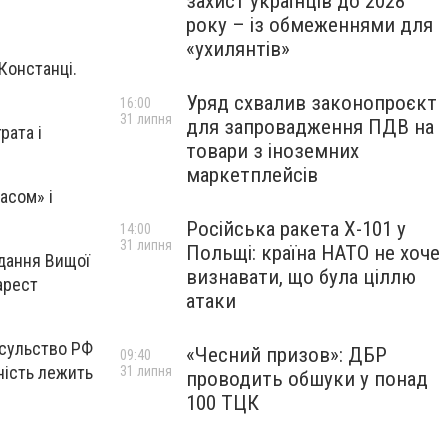
захист українців до 2028
року – із обмеженнями для
«ухилянтів»
Констанці.
Уряд схвалив законопроєкт
16:00
31 липня
для запровадження ПДВ на
рата і
товари з іноземних
маркетплейсів
асом» і
Російська ракета Х-101 у
14:00
31 липня
Польщі: країна НАТО не хоче
ідання Вищої
визнавати, що була ціллю
арест
атаки
нсульство РФ
«Чесний призов»: ДБР
09:40
ність лежить
31 липня
проводить обшуки у понад
100 ТЦК