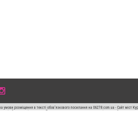
а умови розміщення в тексті обов'язкового посилання на 06278.com.ua - Сайт міст Кур
 тексті або в якості джерела. Порушення виняткових прав переслідується Законом.
ський спецпроєкт", "Політичні новини", "Пресреліз", "PR", "Офіційно", "Політична рек
"CitySites"
Правила класифайд
Редакційна політика
Політика конфіденційності
Пр