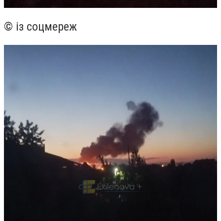
© із соцмереж