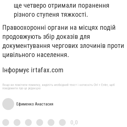
ще четверо отримали поранення
різного ступеня тяжкості.
Правоохоронні органи на місцях подій
продовжують збір доказів для
документування чергових злочинів проти
цивільного населення.
Інформує irtafax.com
Якщо ви помітили помилку, виділіть необхідний текст і натисніть Ctrl + Enter, щоб
повідомити про це редакцію
Ефименко Анастасия
0,0