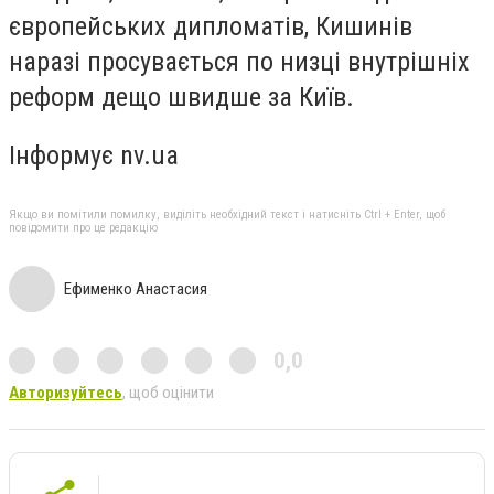
європейських дипломатів, Кишинів
наразі просувається по низці внутрішніх
реформ дещо швидше за Київ.
Інформує nv.ua
Якщо ви помітили помилку, виділіть необхідний текст і натисніть Ctrl + Enter, щоб
повідомити про це редакцію
Ефименко Анастасия
0,0
Авторизуйтесь
, щоб оцінити