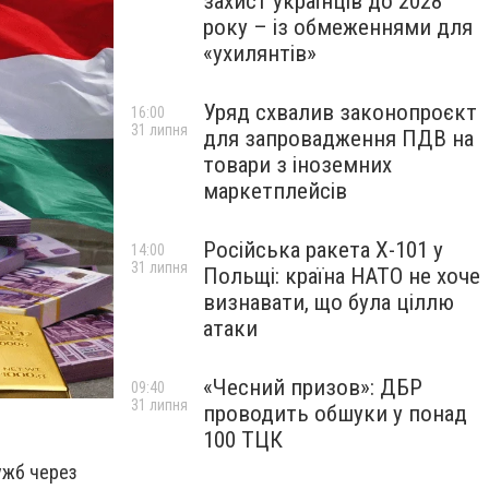
захист українців до 2028
року – із обмеженнями для
«ухилянтів»
Уряд схвалив законопроєкт
16:00
31 липня
для запровадження ПДВ на
товари з іноземних
маркетплейсів
Російська ракета Х-101 у
14:00
31 липня
Польщі: країна НАТО не хоче
визнавати, що була ціллю
атаки
«Чесний призов»: ДБР
09:40
31 липня
проводить обшуки у понад
100 ТЦК
ужб через