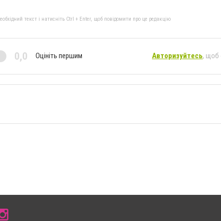
бхідний текст і натисніть Ctrl + Enter, щоб повідомити про це редакцію
0,0
Оцініть першим
Авторизуйтесь
, щоб