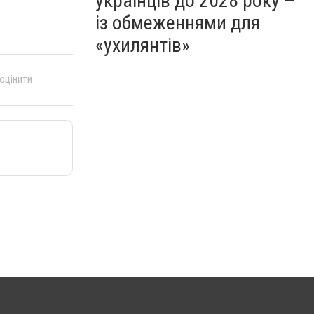
українців до 2028 року –
із обмеженнями для
«ухилянтів»
 оцінити