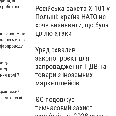
рвня, він
ав роботою
Російська ракета Х-101 у
Польщі: країна НАТО не
хоче визнавати, що була
ціллю атаки
йна зовсім не
вжньою метою
нафтопроводу
Уряд схвалив
законопроєкт для
ри для
запровадження ПДВ на
ратура
товари з іноземних
ння волі 7
маркетплейсів
країнський
касаторські
ЄС подовжує
тимчасовий захист