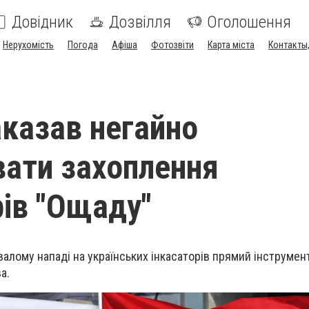
Довідник
Дозвілля
Оголошення
Нерухомість
Погода
Афіша
Фотозвіти
Карта міста
Контакты,
казав негайно
вати захоплення
рів "Ощаду"
валому нападі на українських інкасаторів прямий інструмен
а.