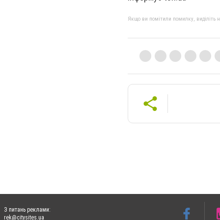
Якщо ви помітили помилку, виділіть нео
З питань реклами:
rek@citysites.ua