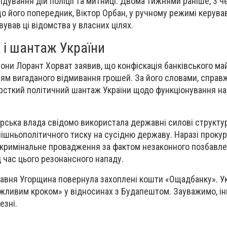
дування дій поліції та митниці. Двома тижнями раніше, 3 че
що його попередник, Віктор Орбан, у ручному режимі керув
ував ці відомства у власних цілях.
 і шантаж України
рони Лорант Хорват заявив, що конфіскація банківського ма
ням вигаданого відмивання грошей. За його словами, спра
 жорсткий політичний шантаж України щодо функціонування 
рська влада свідомо використала державні силові структу
ішньополітичного тиску на сусідню державу. Наразі проку
кримінальне провадження за фактом незаконного позбавле
д час цього резонансного нападу.
равня Угорщина повернула захоплені кошти «Ощадбанку». У
жливим кроком» у відносинах з Будапештом. Зауважимо, ін
езні.