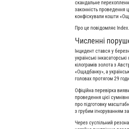
скандальне перехоплення
законність проведення ці
конфіскували кошти «Оща
Про це повідомляє Index
Численні поруш
Інцидент стався у берез
українські інкасаторські 
кілограмів золота з Авст
«Ощадбанку», а українсь
головах протягом 29 год
Офіційна перевірка вияв
проведення цієї сумнівно
про підготовку масштаб
з грубим ігноруванням за
Через суспільний резона