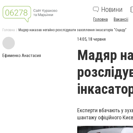
Новини
Головна
Вакансії
Головна
Мадяр наказав негайно розслідувати захоплення інкасаторів "Ощаду"
14:05, 18 червня
Мадяр на
Ефименко Анастасия
розсліду
інкасато
Експерти вбачають у зух
шантажу офіційного Києв