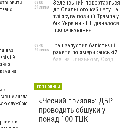
Зеленський повертається
встановити
09:00
29 липня
до Овального кабінету на
ставно
тлі зсуву позиції Трампа у
бік України - FT дізналося
про очікування
Іран запустив балістичні
08:40
ли два
29 липня
ракети по американській
рів і 9
базі на Близькому Сході
майно
шками на
ТОП НОВИНИ
час
галі не знала
«Чесний призов»: ДБР
овою службою
проводить обшуки у
понад 100 ТЦК
провести