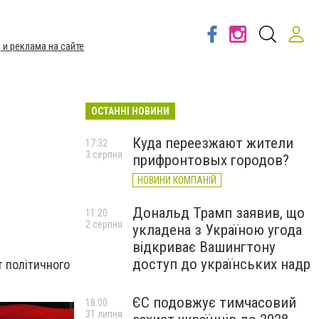
 и реклама на сайте
ОСТАННІ НОВИНИ
Куда переезжают жители
17:32
3 серпня
прифронтовых городов?
НОВИНИ КОМПАНІЙ
Дональд Трамп заявив, що
11:20
2 серпня
укладена з Україною угода
відкриває Вашингтону
доступ до українських надр
т політичного
ЄС подовжує тимчасовий
18:00
31 липня