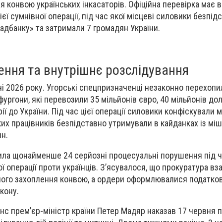
 конвою українських інкасаторів. Офіційна перевірка має 
єї сумнівної операції, під час якої місцеві силовики безпід
дбанку» та затримали 7 громадян України.
.
ення та внутрішнє розслідування
ні 2026 року. Угорські спецпризначенці незаконно перехопи
фургони, які перевозили 35 мільйонів євро, 40 мільйонів дола
рії до України. Під час цієї операції силовики конфіскували 
ких працівників безпідставно утримували в кайданках із мі
ин.
ила щонайменше 24 серйозні процесуальні порушення під 
ї операції проти українців. З’ясувалося, що прокуратура вза
ного захоплення конвою, а ордери оформлювалися податк
кону.
нс прем’єр-міністр країни Петер Мадяр наказав 17 червня 