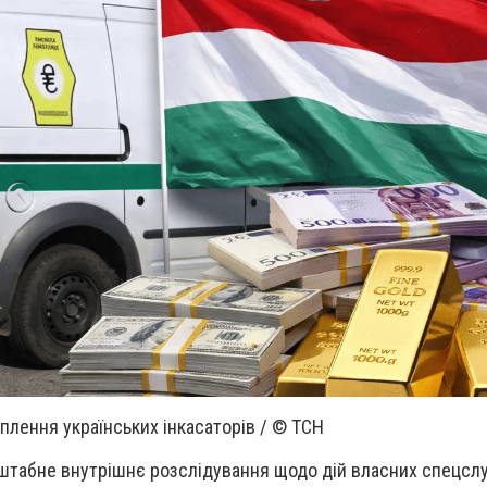
плення українських інкасаторів / © ТСН
сштабне внутрішнє розслідування щодо дій власних спецсл