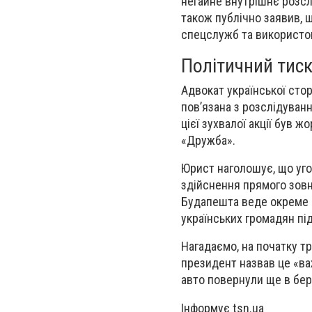
негайне внутрішнє розслі
також публічно заявив, 
спецслужб та використов
Політичний тиск
Адвокат української сто
пов’язана з розслідуван
цієї зухвалої акції був
«Дружба».
Юрист наголошує, що уго
здійснення прямого зовн
Будапешта веде окреме 
українських громадян пі
Нагадаємо, на початку т
президент назвав це «ва
авто повернули ще в бер
Інформує tsn.ua