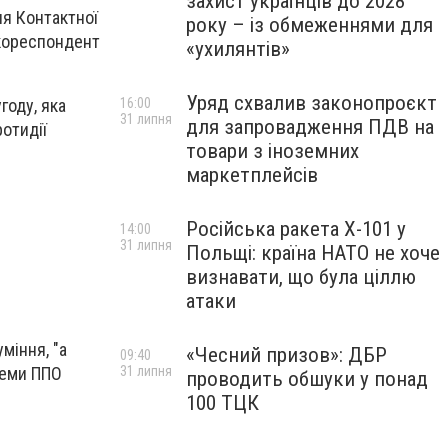
захист українців до 2028
ня Контактної
року – із обмеженнями для
 кореспондент
«ухилянтів»
Уряд схвалив законопроєкт
году, яка
16:00
31 липня
для запровадження ПДВ на
отидії
товари з іноземних
маркетплейсів
Російська ракета Х-101 у
14:00
31 липня
Польщі: країна НАТО не хоче
визнавати, що була ціллю
атаки
міння, "а
«Чесний призов»: ДБР
09:40
теми ППО
31 липня
проводить обшуки у понад
100 ТЦК