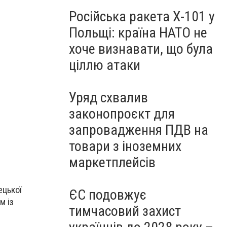
Російська ракета Х-101 у
Польщі: країна НАТО не
хоче визнавати, що була
ціллю атаки
Уряд схвалив
законопроєкт для
запровадження ПДВ на
товари з іноземних
маркетплейсів
ецької
ЄС подовжує
м із
тимчасовий захист