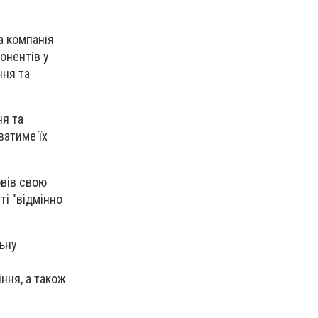
а компанія
онентів у
ння та
ня та
ватиме їх
овів свою
ті "відмінно
льну
ння, а також