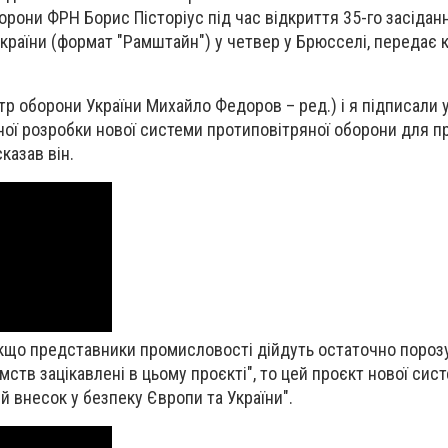
орони ФРН Борис Пісторіус під час відкриття 35-го засідан
України (формат "Рамштайн") у четвер у Брюсселі, передає
тр оборони України Михайло Федоров – ред.) і я підписали у
ної розробки нової системи протиповітряної оборони для пр
казав він.
якщо представники промисловості дійдуть остаточно порозу
мств зацікавлені в цьому проєкті", то цей проєкт нової сис
 внесок у безпеку Європи та України".