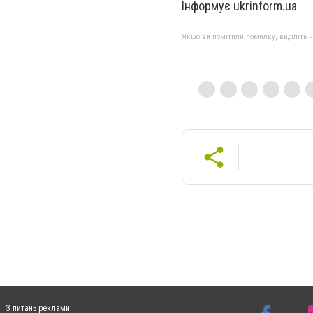
Інформує ukrinform.ua
Якщо ви помітили помилку, виділіть нео
З питань реклами: