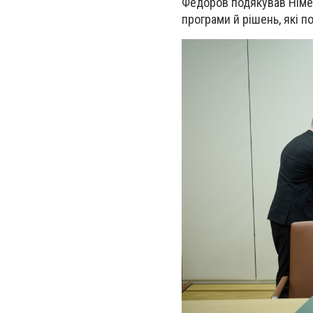
Федоров подякував Німеч
програми й рішень, які п