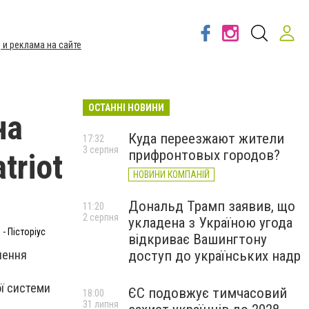
 и реклама на сайте
ОСТАННІ НОВИНИ
на
Куда переезжают жители
17:32
3 серпня
прифронтовых городов?
triot
НОВИНИ КОМПАНІЙ
Дональд Трамп заявив, що
11:20
2 серпня
укладена з Україною угода
- Пісторіус
відкриває Вашингтону
лення
доступ до українських надр
ої системи
ЄС подовжує тимчасовий
18:00
31 липня