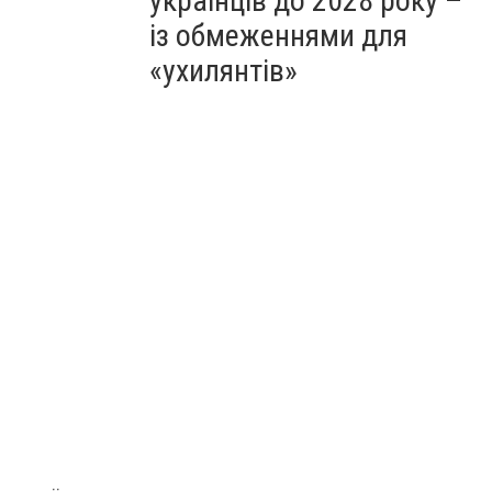
українців до 2028 року –
із обмеженнями для
«ухилянтів»