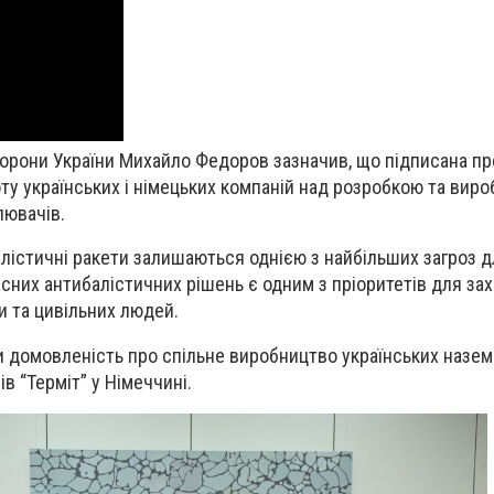
орони України Михайло Федоров зазначив, що підписана п
ту українських і німецьких компаній над розробкою та вир
лювачів.
лістичні ракети залишаються однією з найбільших загроз д
сних антибалістичних рішень є одним з пріоритетів для зах
и та цивільних людей.
и домовленість про спільне виробництво українських назе
в “Терміт” у Німеччині.