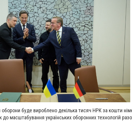
 оборони буде вироблено декілька тисяч НРК за кошти нім
к до масштабування українських оборонних технологій разо