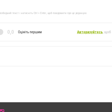
бхідний текст і натисніть Ctrl + Enter, щоб повідомити про це редакцію
0,0
Оцініть першим
Авторизуйтесь
, щоб