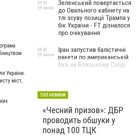
Зеленський повертається
09:00
29 липня
до Овального кабінету на
тлі зсуву позиції Трампа у
бік України - FT дізналося
про очікування
рограма
Іран запустив балістичні
08:40
обництвом
29 липня
ракети по американській
базі на Близькому Сході
ля України.
исту міст,
ТОП НОВИНИ
мних
«Чесний призов»: ДБР
проводить обшуки у
понад 100 ТЦК