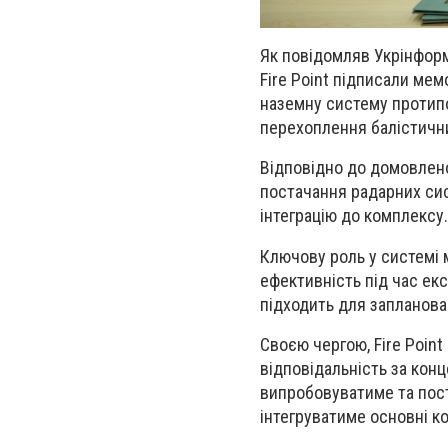
Як повідомляв Укрінформ
Fire Point підписали мем
наземну систему протипо
перехоплення балістични
Відповідно до домовлено
постачання радарних сис
інтеграцію до комплексу.
Ключову роль у системі м
ефективність під час екс
підходить для запланова
Своєю чергою, Fire Poin
відповідальність за кон
випробовуватиме та пост
інтегруватиме основні к