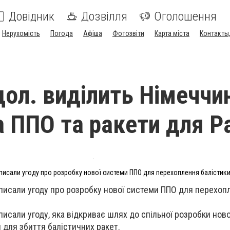
Довідник
Дозвілля
Оголошення
Нерухомість
Погода
Афіша
Фотозвіти
Карта міста
Контакты,
дол. виділить Німеччи
а ППО та ракети для Pa
дписали угоду про розробку нової системи ППО для перехоплення балістики 
дписали угоду про розробку нової системи ППО для перехоп
писали угоду, яка відкриває шлях до спільної розробки нов
 для збиття балістичних ракет.