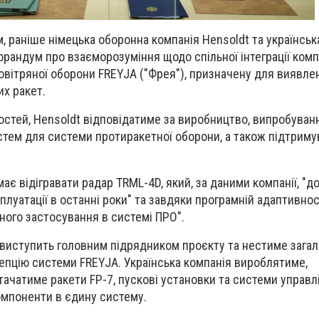
, раніше німецька оборонна компанія Hensoldt та українськ
орандум про взаєморозуміння щодо спільної інтеграції комп
вітряної оборони FREYJA ("Фрея"), призначену для виявле
х ракет.
стей, Hensoldt відповідатиме за виробництво, випробуван
тем для системи протиракетної оборони, а також підтриму
ає відігравати радар TRML-4D, який, за даними компанії, "д
плуатації в останні роки" та завдяки програмній адаптивнос
ного застосування в системі ПРО".
t виступить головним підрядником проєкту та нестиме зага
цепцію системи FREYJA. Українська компанія вироблятиме,
ачатиме ракети FP-7, пускові установки та системи управлі
омпоненти в єдину систему.