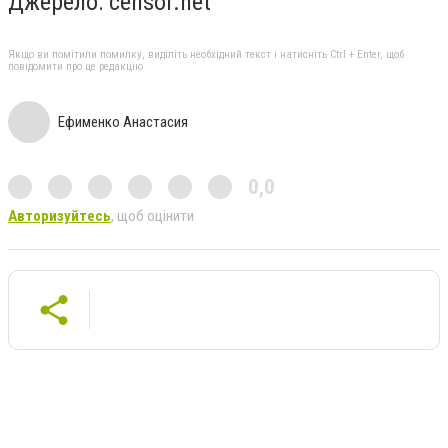
Джерело: censor.net
Якщо ви помітили помилку, виділіть необхідний текст і натисніть Ctrl + Enter, щоб
повідомити про це редакцію
Ефименко Анастасия
0,0
Авторизуйтесь
, щоб оцінити