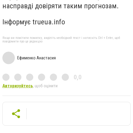
насправді довіряти таким прогнозам.
Інформує trueua.info
Якщо ви помітили помилку, виділіть необхідний текст і натисніть Ctrl + Enter, щоб
повідомити про це редакцію
Ефименко Анастасия
0,0
Авторизуйтесь
, щоб оцінити